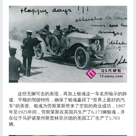
这些无懈可击的表现，再加上银魂这一车名所喻示的静
谧、平顺的驾驶特性，确保了银魂赢得了
“世界上最好的汽
车”的美誉。银魂为劳斯莱斯带来了空前的商业成功，
1907
年至
1925
年间，劳斯莱斯在英国共生产了
6,173
辆银魂，并
在位于马萨诸塞州斯普林菲尔德的美国工厂生产了
1,703
辆。