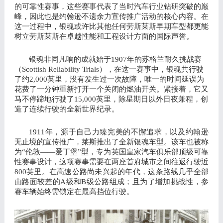
的可靠性赛事，这些赛事代表了当时汽车行业钻研突破的巅
峰，因此也是约翰逊不遗余力宣传推广活动的核心内容。在
这一过程中，银魂或许比其他任何劳斯莱斯早期车型都更能
树立劳斯莱斯在卓越性能和工程设计方面的国际声誉。
银魂非同凡响的成就始于
1907
年的苏格兰耐久挑战赛
（
Scottish Reliability Trials
），在这一赛事中，银魂共行驶
了约
2
,
000
英里，没有发生过一次故障，唯一的时间延误为
花费了一分钟重新打开一个关闭的燃油开关。紧接着，它又
马不停蹄地行驶了
15
,
000
英里，除星期日以外日夜兼程，创
造了连续行驶的全新世界纪录。
1911
年，源于自己力臻完美的不懈追求，以及约翰逊
无止境的宣传推广，莱斯推出了全新银魂车型。该车也被称
为“伦敦——爱丁堡”型，专为英国皇家汽车俱乐部顶级可靠
性赛事设计，这项赛事需要在两座首府城市之间往返行驶近
800
英里。在高速公路尚未兴起的年代，这条路线几乎全部
由路面较差的
A
级和
B
级公路组成；且为了增加挑战性，参
赛车辆始终需锁定在最高挡位行驶。