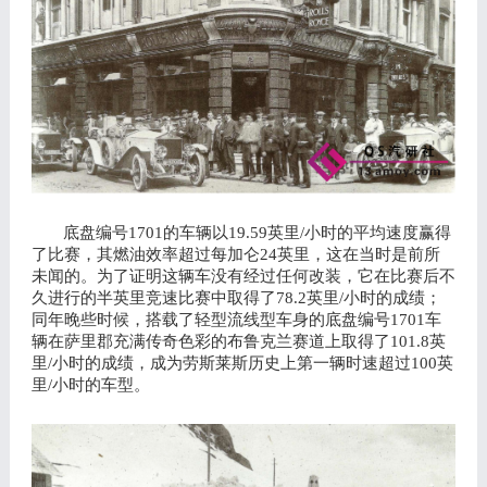
底盘编号
1701
的车辆以
19.59
英里
/
小时的平均速度赢得
了比赛，其燃油效率超过每加仑
2
4
英里，这在当时是前所
未闻的。为了证明这辆车没有经过任何改装，它在比赛后不
久进行的半英里竞速比赛中取得了
78.2
英里
/
小时的成绩；
同年晚些时候，搭载了轻型流线型车身的底盘编号
1701
车
辆在萨里郡充满传奇色彩的布鲁克兰赛道上取得了
101.8
英
里
/
小时的成绩，成为劳斯莱斯历史上第一辆时速超过
100
英
里
/
小时的车型。