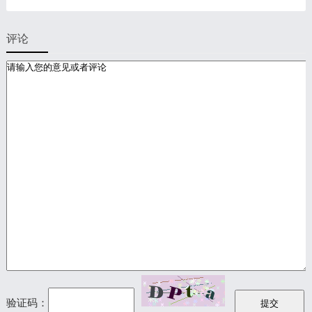
评论
验证码：