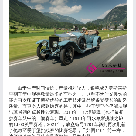
由于生产时间较长，产量相对较大，银魂成为劳斯莱斯
早期车型中现存数量最多的车型之一。这种不为时光侵蚀的
能力再次印证了莱斯优异的工程技术及品牌备受赞誉的制造
质量。而更令人感到惊喜的是，其中一些车型至今仍能展现
出其最初的卓越性能表现。
2013
年，
47
辆银魂（包括最初
参赛车队中的一辆赛车）重走了
1913
年阿尔卑斯挑战之旅
的
1,800
英里赛程；
2021
年，底盘编号
1701
车辆则再次刷新
了伦敦至爱丁堡挑战赛的比赛纪录；且如同
110
年前一样，