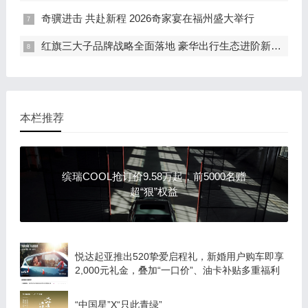
奇骥进击 共赴新程 2026奇家宴在福州盛大举行
红旗三大子品牌战略全面落地 豪华出行生态进阶新篇章
本栏推荐
缤瑞COOL抢订价9.58万起，前5000名赠
超“狠”权益
悦达起亚推出520挚爱启程礼，新婚用户购车即享
2,000元礼金，叠加“一口价”、油卡补贴多重福利
“中国星”X“只此青绿”