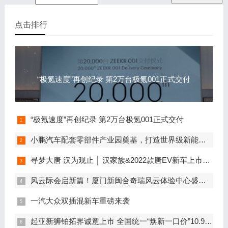
点击排行
“极氪速度”再创纪录 第2万台极氪001正式交付
“极氪速度”再创纪录 第2万台极氪001正式交付
小鹏汽车配套零部件产业园奠基，打造世界级新能源智能汽车集群
寻梦大唐 汉为观止 │ 汉家族&2022款唐EV新车上市发布会，敬请期待！
风云际会启新篇！厦门新闽合奇瑞风云体验中心盛大开业
一汽大众双插混新车重磅来袭
起亚新狮铂拓界诚意上市 全国统一“焕新一口价”10.99万元起