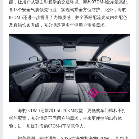
07DM-i
能
，让用户从容面对复杂的交通环境。
海豹
全系最高配
备
13个安全气囊领先行业，实现驾乘全方位防护。此外，海豹
07DM-i
还进一步提升了内饰质感
，
并全系标配流光灰内饰配色
及真铝饰条升级，充分满足更多年轻用户审美需求。
海豹
0
7
DM
-
i还新增1
.5
L
70
KM款型，更低购车门槛和不打
折的配置，充分满足不同用户的需求，带来更便捷的出行体
验，进一步提升海豹07DM-i车型竞争力。
2025
07DM-i
智美领潮
，
豹款进阶
。
款海豹和海豹
，以纯电