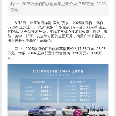
其中，2025款海豹四款配置车型售价为17.58万元- 23.98
万元。
8
8
2
025
月
日，比亚迪海洋网
“双豹”齐发，
款海豹、海豹
0
7
DM
-
i
e
3
.0
Evo
正式上市。此次“双豹”车型完成了
平台
和第五
DM
代
两大全新技术升级，
实现了从核心技术到效率、性能、智
能、美学、舒享、安全等方面的全面跃升，为用户带来更好的
用车体验和更高的产品价值。
2
025
17.58
- 23.98
其中，
款海豹四款配置车型售价为
万元
13.98
- 19.58
万元。
海豹
07DM-i
五款配置车型售价为
万元
万
元。