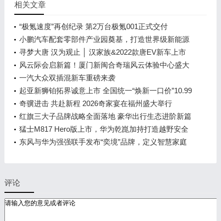
相关文章
“极氪速度”再创纪录 第2万台极氪001正式交付
小鹏汽车配套零部件产业园奠基，打造世界级新能源
智能汽车集群
寻梦大唐 汉为观止 │ 汉家族&2022款唐EV新车上市
发布会，敬请期待！
风云际会启新篇！厦门新闽合奇瑞风云体验中心盛大
开业
一汽大众双插混新车重磅来袭
起亚新狮铂拓界诚意上市 全国统一“焕新一口价”10.99
万元起
奇骥进击 共赴新程 2026奇家宴在福州盛大举行
红旗三大子品牌战略全面落地 豪华出行生态进阶新篇
章
猛士M817 Hero版上市，华为乾崑加持打造越野安全
标杆！
东风与华为强强联手发布“奕境”品牌，定义智慧家庭
出行新时代
评论