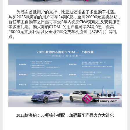
为感谢首批用户的支持，比亚迪还准备了多重购车礼遇。
2025
24
0
26000
购买
款海豹的用户可享
期
息，至高
元置换补贴，
2
7kW
首任车主自购车之日起可享受
年内免费
充电桩及安装服务
07DM-i
24
0
等多重礼遇。购买海豹
的用户也可享
期
息，至高
26000
2
5GB/
元置换补贴以及全系
年免费车机流量（
月）等礼
遇。
2025款海豹：35项核心标配，加码新车产品力六大进化