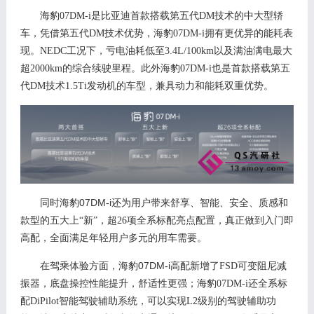
海豹
07DM-i是比亚迪首款搭载第五代DM技术的中大型轿
车，凭借第五代DM技术优势，海豹07DM-i拥有更优异的能耗
表
现。
NEDC工况下，亏电油耗低至3.4L/100km以及满油满电最大
超2000km的综合续驶里程。
此外海豹
07DM-i也是首款搭载第五
代DM技术1.
5
Ti发动机的车型，兼具
动力和能耗双重优势。
07DM-i
同时
海豹
还为用户带来舒享、智能、安全、质感和
款型的五大上“新”，
超
26项全系标配亮点配置，真正做到入门即
高配，全面满足年轻用户多元的用车需要。
07DM-i
在驾乘体验方面，海豹
高配新增了
FSD可变阻尼减
振器
，底盘操控性能提升，舒适性更强；海豹
07DM-i
还
全系标
配
DiPilot智能驾驶辅助系统，可以实现L2级别的驾驶辅助功