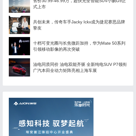
售价30.99-46.99万，超快充全智能SUV小鹏G9正
式上市
共创未来，传奇车手Jacky Ickx成为捷尼赛思品牌
挚友
十档可变光圈与长焦微距加持，华为Mate 50系列
引领移动影像的再次突破
油电同质同价 油电双能齐驱 全新纯电SUV P7领衔
广汽本田全动力矩阵亮相上海车展