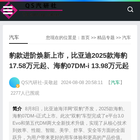
汽车
您现在的位置是：
首页
>>
精品专题
>>
汽车
豹款进阶焕新上市，比亚迪2025款海豹
17.58万元起、海豹07DM-i 13.98万元起
QS汽研社-吴敬超
2024-08-08 20:58:11
【
汽车
】
2277人已围观
简介
8月8日，比亚迪海洋网“双豹”齐发，2025款海豹、
海豹07DM-i正式上市。此次“双豹”车型完成了e平台3.0
Evo和第五代DM两大全新技术升级，实现了从核心技术
到效率、性能、智能、美学、舒享、安全等方面的全面
跃升，为用户带来更好的用车体验和更高的产品价值。