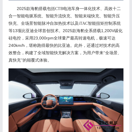
2025
款海豹搭载
包括
CTB电池车身一体化技术、高效十二
合一智能电驱系统、
智能升流快充、智能末端快充、智能升压
快充
、全场景智能脉冲自加热技术以及
iTAC智能扭矩控制系统
13
2025
1,
200V
等
项比亚迪全球首创技术
。
款海豹全系搭载
碳化
2
3,000rpm
硅电控，
采用
全球量产最高转速电机，极速可达
2
40km
/
h
，堪称跑得最快的比亚迪。此外，还
通过对技术的高
效整合，构建了
全域智能快充解决方案，为用户带来
“全场景、
真快充”的颠覆式体验。