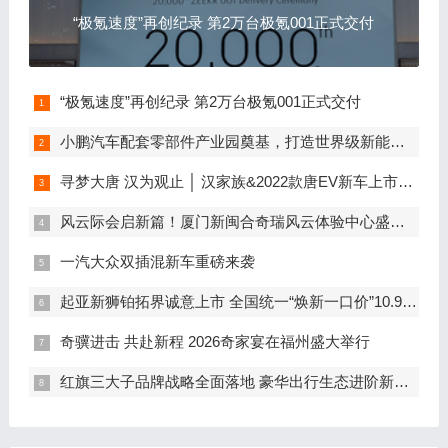
“极氪速度”再创纪录 第2万台极氪001正式交付
“极氪速度”再创纪录 第2万台极氪001正式交付
小鹏汽车配套零部件产业园奠基，打造世界级新能源智能汽车集群
寻梦大唐 汉为观止 │ 汉家族&2022款唐EV新车上市发布会，敬请期待！
风云际会启新篇！厦门新闽合奇瑞风云体验中心盛大开业
一汽大众双插混新车重磅来袭
起亚新狮铂拓界诚意上市 全国统一“焕新一口价”10.99万元起
奇骥进击 共赴新程 2026奇家宴在福州盛大举行
红旗三大子品牌战略全面落地 豪华出行生态进阶新篇章