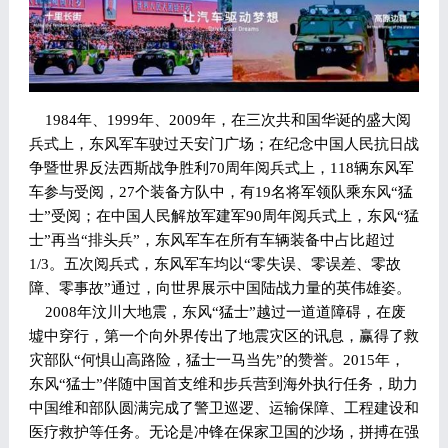
1984年、1999年、2009年，在三次共和国华诞的盛大阅
兵式上，东风军车驶过天安门广场；在纪念中国人民抗日战
争暨世界反法西斯战争胜利70周年阅兵式上，118辆东风军
车参与受阅，27个装备方队中，有19名将军领队乘东风“猛
士”受阅；在中国人民解放军建军90周年阅兵式上，东风“猛
士”再当“排头兵”，东风军车在所有车辆装备中占比超过
1/3。五次阅兵式，东风军车均以“零失误、零误差、零故
障、零事故”通过，向世界展示中国陆战力量的英伟雄姿。
2008年汶川大地震，东风“猛士”越过一道道障碍，在废
墟中穿行，第一个向外界传出了地震灾区的讯息，赢得了救
灾部队“何惧山高路险，猛士一马当先”的赞誉。2015年，
东风“猛士”伴随中国首支维和步兵营到海外执行任务，助力
中国维和部队圆满完成了警卫巡逻、运输保障、工程建设和
医疗救护等任务。无论是冲锋在保家卫国的沙场，拼搏在强