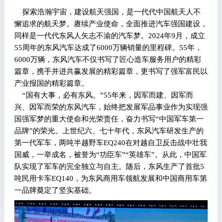
探索浩瀚宇宙，建设航天强国，是一代代中国航天人不
懈追求的航天梦。赓续产业使命，全面推进汽车强国建设，
同样是一代代东风人矢志不渝的汽车梦。2024年9月，成立
55周年的东风汽车达成了6000万辆销量的里程碑。55年，
6000万辆，东风汽车不仅书写了匠心造车服务用户的精彩
篇章，携手并进共赢发展的精彩篇章，更书写了强军富民以
产业报国的精彩篇章。
“国有大事，必有东风。”55年来，因军而建、因军而
兴、因军而荣的东风汽车，始终把发展军品事业作为实现强
国强军梦的重大使命和光荣责任，奋力书写“中国军车第一
品牌”的荣光。上世纪六、七十年代，东风汽车研发生产的
第一代军车，两吨半越野车EQ240在对越自卫反击战中壮我
国威，一举成名，被誉为“功臣车”“英雄车”。从此，中国军
队实现了军车的完全独立与自主。随后，东风生产了首批5
吨民用卡车EQ140，为东风商用车领航发展和中国商用车第
一品牌奠定了坚实基础。