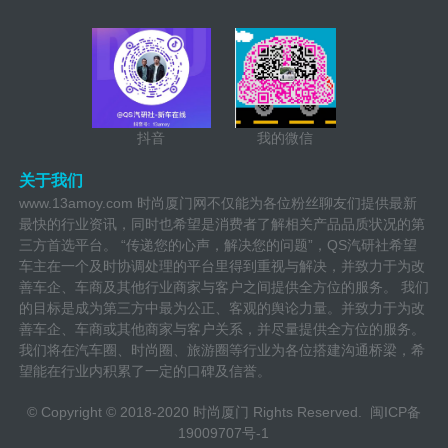
抖音
我的微信
关于我们
www.13amoy.com 时尚厦门网不仅能为各位粉丝聊友们提供最新
最快的行业资讯，同时也希望是消费者了解相关产品品质状况的第
三方首选平台。 “传递您的心声，解决您的问题”，QS汽研社希望
车主在一个及时协调处理的平台里得到重视与解决，并致力于为改
善车企、车商及其他行业商家与客户之间提供全方位的服务。 我们
的目标是成为第三方中最为公正、客观的舆论力量。并致力于为改
善车企、车商或其他商家与客户关系，并尽量提供全方位的服务。
我们将在汽车圈、时尚圈、旅游圈等行业为各位搭建沟通桥梁，希
望能在行业内积累了一定的口碑及信誉。
© Copyright © 2018-2020 时尚厦门 Rights Reserved.
闽ICP备
19009707号-1