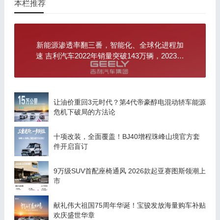
本栏推荐
新能源渗透率翻三番，智能化、全球化进程加
速 吉利汽车2022年销量突破143万辆，2023年
冲击165万目标
让油价重回3元时代？第4代帝豪醇电混动轿车能源
危机下破局的方法论
十项改装，全面覆盖！BJ40增程珠峰山境官方套
件开启盲订
9万级SUV首配座椅通风 2026款起亚赛图斯领潮上
市
献礼伟大祖国75周年华诞！宝骏发放海量购车补贴
欢庆盛世华章