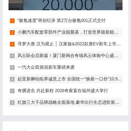
“极氪速度”再创纪录 第2万台极氪001正式交付
小鹏汽车配套零部件产业园奠基，打造世界级新能源智能汽车集群
寻梦大唐 汉为观止 │ 汉家族&2022款唐EV新车上市发布会，敬请期待！
风云际会启新篇！厦门新闽合奇瑞风云体验中心盛大开业
一汽大众双插混新车重磅来袭
起亚新狮铂拓界诚意上市 全国统一“焕新一口价”10.99万元起
奇骥进击 共赴新程 2026奇家宴在福州盛大举行
红旗三大子品牌战略全面落地 豪华出行生态进阶新篇章