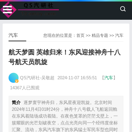
汽车
您现在的位置是：
首页
>>
精品专题
>>
汽车
航天梦圆 英雄归来！东风迎接神舟十八
号航天员凯旋
QS汽研社-吴敬超
2024-11-07 16:55:51
【
汽车
】
14367人已围观
简介
逐梦寰宇神舟归，东风星夜迎凯旋。北京时间
2024年11月4日01时24分，神舟十八号载人飞船返回舱
在东风着陆场成功着陆。在夜色笼罩的茫茫戈壁上，一
簇耀眼的光芒划破夜空，点点光亮向同一个经纬度坐标
汇聚、流动，东风汽车旗下的东风猛士军民车型也同时