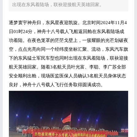
出现在东风着陆场，联袂迎接航天英雄回家。
逐梦寰宇神舟归，东风星夜迎凯旋。北京时间2024年11月4
日01时24分，神舟十八号载人飞船返回舱在东风着陆场成
功着陆。在夜色笼罩的茫茫戈壁上，一簇耀眼的光芒划破夜
空，点点光亮向同一个经纬度坐标汇聚、流动，东风汽车旗
下的东风猛士军民车型也同时出现在东风着陆场，联袂迎接
航天英雄回家。随着3名航天员叶光富、李聪、李广苏全部
安全顺利出舱，现场医监医保人员确认3名航天员身体状态
良好，神舟十八号载人飞行任务取得圆满成功。