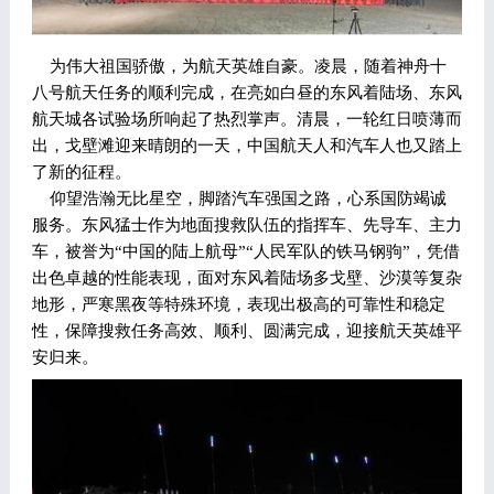
为伟大祖国骄傲，为航天英雄自豪。凌晨，随着神舟十
八号航天任务的顺利完成，在亮如白昼的东风着陆场、东风
航天城各试验场所响起了热烈掌声。清晨，一轮红日喷薄而
出，戈壁滩迎来晴朗的一天，中国航天人和汽车人也又踏上
了新的征程。
仰望浩瀚无比星空，脚踏汽车强国之路，心系国防竭诚
服务。东风猛士作为地面搜救队伍的指挥车、先导车、主力
车，被誉为“中国的陆上航母”“人民军队的铁马钢驹”，凭借
出色卓越的性能表现，面对东风着陆场多戈壁、沙漠等复杂
地形，严寒黑夜等特殊环境，表现出极高的可靠性和稳定
性，保障搜救任务高效、顺利、圆满完成，迎接航天英雄平
安归来。