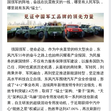
国强军的阵地，奋战在抗震救灾的一线，哪里有人民军队，
哪里就有东风“猛士”。
强国强军，使命必达。作为中央直管的特大型央企，东
风汽车55年的奋斗之路上也始终闪耀着产业报国、为民服
务的家国情怀，不仅有力服务保障强军建设，以服务国防为
己任，同时也紧抓历史机遇，从最初的商转乘、军转民，到
商乘并举、军民融合，再到坚定推进新能源转型，坚定推进
高水平科技自立自强。东风汽车围绕汽车产业全价值链，形
成了“4+2”事业布局，连续两年新增发明专利行业领先，有
效专利突破2.4万件，取得了 “猛士”架构、“量子”架构、“天
元”架构以及“马赫”混动专用发动机等一系列科技创新成
果，自主研发的超级混动专用发动机，于近期获得中汽中
心“能效之星”权威认证，热效率达到47.06%，再次刷新行