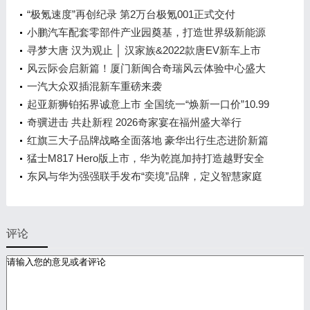
“极氪速度”再创纪录 第2万台极氪001正式交付
小鹏汽车配套零部件产业园奠基，打造世界级新能源
智能汽车集群
寻梦大唐 汉为观止 │ 汉家族&2022款唐EV新车上市
发布会，敬请期待！
风云际会启新篇！厦门新闽合奇瑞风云体验中心盛大
开业
一汽大众双插混新车重磅来袭
起亚新狮铂拓界诚意上市 全国统一“焕新一口价”10.99
万元起
奇骥进击 共赴新程 2026奇家宴在福州盛大举行
红旗三大子品牌战略全面落地 豪华出行生态进阶新篇
章
猛士M817 Hero版上市，华为乾崑加持打造越野安全
标杆！
东风与华为强强联手发布“奕境”品牌，定义智慧家庭
出行新时代
评论