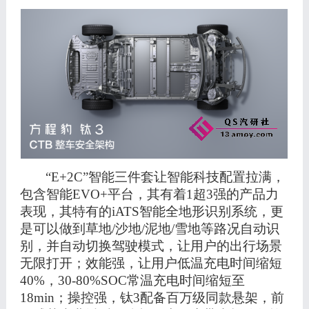
“E+2C”智能三件套
让智能科技配置拉满，
包含智能
EVO+平台，其
有着
1超3强的产品力
表现，其特有的iATS智能全地形识别系统，更
是可以做到草地/沙地/泥地/雪地等路况自动识
别，并自动切换驾驶模式，让用户的出行场景
无限打开；效能强，让用户低温充电时间缩短
40%
，
30-80%SOC常温充电时间缩短至
18min；操控强，钛3配备百万级同款悬架，前