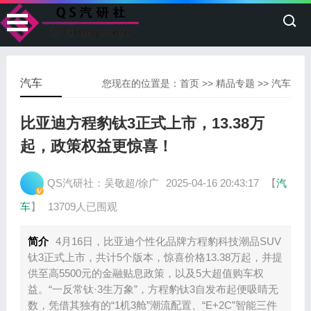
汽车
您现在的位置是：
首页
>>
精品专题
>>
汽车
比亚迪方程豹钛3正式上市，13.38万
起，政策权益更惊喜！
QS汽研社：吴敬超/徐广
2025-04-16 20:43:17
【
汽
车
】
13709人已围观
简介
4月16日，比亚迪个性化品牌方程豹科技潮品SUV
钛3正式上市，共计5个版本，惊喜价格13.38万起，并提
供至高5500元的金融贴息政策，以及5大超值购车权
益。“一反常钛·3生万象”，方程豹钛3自发布起便吸睛无
数，凭借其独有的“1机3舱”潮流配置、“E+2C”智能三件