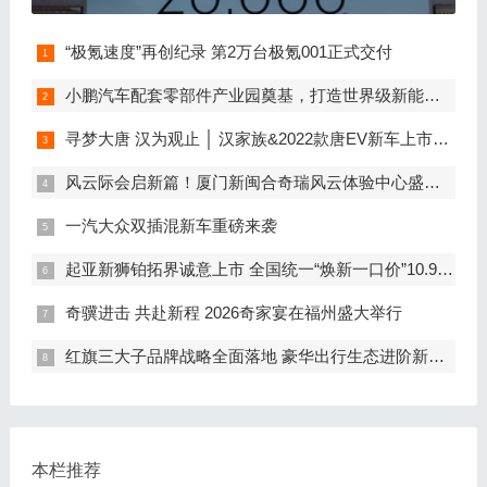
“极氪速度”再创纪录 第2万台极氪001正式交付
小鹏汽车配套零部件产业园奠基，打造世界级新能源智能汽车集群
寻梦大唐 汉为观止 │ 汉家族&2022款唐EV新车上市发布会，敬请期待！
风云际会启新篇！厦门新闽合奇瑞风云体验中心盛大开业
一汽大众双插混新车重磅来袭
起亚新狮铂拓界诚意上市 全国统一“焕新一口价”10.99万元起
奇骥进击 共赴新程 2026奇家宴在福州盛大举行
红旗三大子品牌战略全面落地 豪华出行生态进阶新篇章
本栏推荐