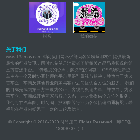
抖音
我的微信
关于我们
www.13amoy.com 时尚厦门网不仅能为各位粉丝聊友们提供最新
最快的行业资讯，同时也希望是消费者了解相关产品品质状况的第
三方首选平台。 “传递您的心声，解决您的问题”，QS汽研社希望
车主在一个及时协调处理的平台里得到重视与解决，并致力于为改
善车企、车商及其他行业商家与客户之间提供全方位的服务。 我们
的目标是成为第三方中最为公正、客观的舆论力量。并致力于为改
善车企、车商或其他商家与客户关系，并尽量提供全方位的服务。
我们将在汽车圈、时尚圈、旅游圈等行业为各位搭建沟通桥梁，希
望能在行业内积累了一定的口碑及信誉。
© Copyright © 2018-2020 时尚厦门 Rights Reserved.
闽ICP备
19009707号-1