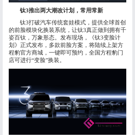
钛
3推出两大潮改计划，常用常新
钛
3打破汽车传统套娃模式，提供
全球首创
的前脸模块化换装系统，让钛
3真正做到拥有千
姿百钛，万象形态。
发布现场，《钛
3变脸计
划》正式发布，多款前脸方案，将陆续
上架
方
程豹官方商城，一键即可预约，
全国方程豹门
店可进行
“变脸”换装。