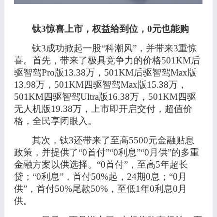
钛
3惊喜上市，权益给到位，0元也能购
钛
3成功掀起一股“科潮风”，并带来
3重惊
喜。
首先，带来了极具竞争力的价格
501KM后
驱智驾Pro版13.38万，501KM后驱智驾Max版
13.98万，501KM四驱智驾Max版15.38万，
501KM四驱智驾Ultra版16.38万，501KM
四驱
无人机版
19.38万，
上市即开启交付，
超值价
格，全民享闭眼入。
其次，钛
3还带来了至高5500元金融贴息
政策，并提供了“0首付”“0利息”“0月供”的多重
金融方案以供选择。“0首付”，至高5年超长
贷；“0利息”，首付50%起，24期0息；“0月
供”，首付50%尾款50%，至低1年0利息0月
供。