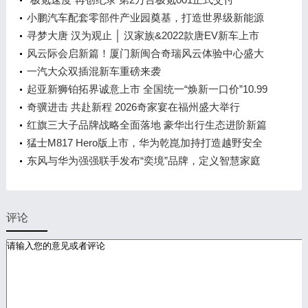
小鹏汽车配套零部件产业园奠基，打造世界级新能源
智能汽车集群
寻梦大唐 汉为观止 │ 汉家族&2022款唐EV新车上市
发布会，敬请期待！
风云际会启新篇！厦门新闽合奇瑞风云体验中心盛大
开业
一汽大众双插混新车重磅来袭
起亚新狮铂拓界诚意上市 全国统一“焕新一口价”10.99
万元起
奇骥进击 共赴新程 2026奇家宴在福州盛大举行
红旗三大子品牌战略全面落地 豪华出行生态进阶新篇
章
猛士M817 Hero版上市，华为乾崑加持打造越野安全
标杆！
东风与华为强强联手发布“奕境”品牌，定义智慧家庭
出行新时代
评论