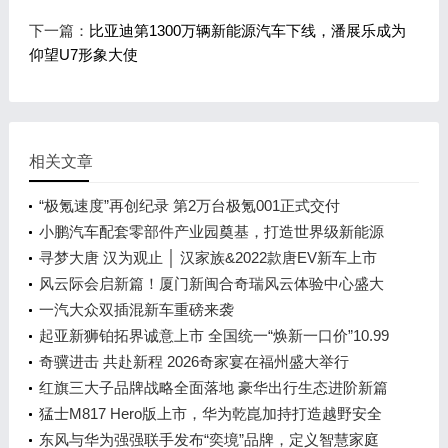
下一篇：
比亚迪第1300万辆新能源汽车下线，潘展乐成为
仰望U7形象大使
相关文章
“极氪速度”再创纪录 第2万台极氪001正式交付
小鹏汽车配套零部件产业园奠基，打造世界级新能源
智能汽车集群
寻梦大唐 汉为观止 │ 汉家族&2022款唐EV新车上市
发布会，敬请期待！
风云际会启新篇！厦门新闽合奇瑞风云体验中心盛大
开业
一汽大众双插混新车重磅来袭
起亚新狮铂拓界诚意上市 全国统一“焕新一口价”10.99
万元起
奇骥进击 共赴新程 2026奇家宴在福州盛大举行
红旗三大子品牌战略全面落地 豪华出行生态进阶新篇
章
猛士M817 Hero版上市，华为乾崑加持打造越野安全
标杆！
东风与华为强强联手发布“奕境”品牌，定义智慧家庭