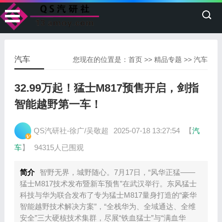
汽车
您现在的位置是：
首页
>>
精品专题
>>
汽车
32.99万起！猛士M817预售开启，剑指
智能越野第一车！
QS汽研社-徐广/吴敬超
2025-07-18 13:27:54
【
汽
车
】
94315人已围观
简介
智野无界，城野随心。7月17日，“风华正猛——
猛士M817技术发布暨新车预售”在武汉举行。东风猛士
科技与华为联合发布了专为猛士M817量身打造的“豪华
智能越野技术解决方案”，“全栈华为、全域通达、全维
安全”三大硬核技术集群，尽展“铁血猛士”与“满血华