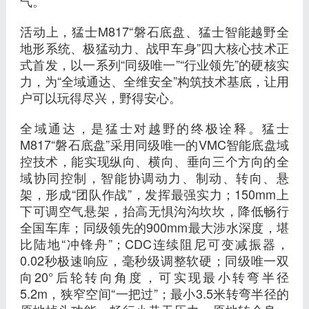
气。
活动上，猛士M817“磐石底盘、猛士智能越野全
地形系统、极猛动力、战甲车身”四大核心技术正
式首发，以一系列“同级唯一”“行业领先”的硬核实
力，为“全域通达、全维安全”构筑技术基底，让用
户可以玩得尽兴，野得安心。
全域通达，是猛士对越野的终极诠释。猛士
M817“磐石底盘”采用同级唯一的VMC智能底盘域
控技术，能实现纵向、横向、垂向三个方向的全
域协同控制，智能协调动力、制动、转向、悬
架，形成“团队作战”，发挥最强实力；150mm上
下可调空气悬架，抬高无惧沟沟坎坎，降低畅行
全国车库；同级领先的900mm最大涉水深度，堪
比陆地“冲锋舟”；CDC连续阻尼可变减振器，
0.02秒极速响应，毫秒级调整软硬；同级唯一双
向20°后轮转向角度，可实现最小转弯半径
5.2m，狭窄空间“一把过”；最小3.5米转弯半径的