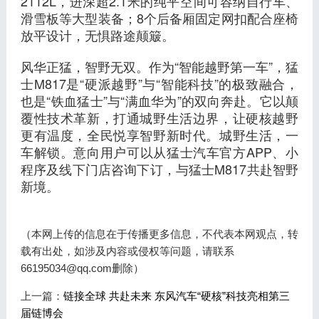
2112L，进深超2.1米的纯平空间可容纳自行车、
滑雪板等大型装备；8个后备厢固定网扣配合座椅
放平设计，无惧路途颠簸。
风华正猛，智野无双。作为“智能越野第一车”，猛
士M817是“硬派越野”与“智能科技”的极致融合，
也是“铁血猛士”与“满血华为”的双向奔赴。它以颠
覆性技术革新，打通城野生活边界，让硬核越野
更有温度，全民悦享智野新时代。城野生活，一
车解锁。意向用户可以从猛士汽车官方APP、小
程序及线下门店咨询下订，与猛士M817共赴智野
新境。
（本网上传的信息在于传播更多信息，不代表本网观点，转
载有出处，如涉及内容或侵权等问题，请联系
66195034@qq.com删除）
上一篇：
链接全球 共赴未来 东风汽车“硬核”科技亮相第三
届链博会