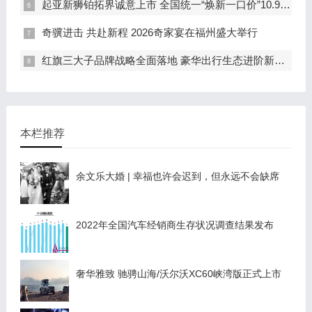
起亚新狮铂拓界诚意上市 全国统一“焕新一口价”10.99万元起
奇骥进击 共赴新程 2026奇家宴在福州盛大举行
红旗三大子品牌战略全面落地 豪华出行生态进阶新篇章
本栏推荐
余文乐大婚 | 幸福也许会迟到，但永远不会缺席
2022年全国汽车经销商生存状况调查结果发布
奢华雅致 驰骋山海/沃尔沃XC60峡湾版正式上市