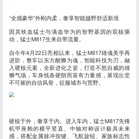
“全感豪华”外刚内柔，奢享智能越野舒适新境
因其铁血猛士与满血华为的智野基因的双核驱
动，猛士M817生来自带流量。
自今年4月22日亮相以来，猛士M817雄魂美学再
进阶，整车以东方醒狮为魂，智能科技为刃，融
入硬核元素，全新进化之姿，打造不怒自威的雄
狮气场，车身线条硬朗而富有力量感，展现出坚
不可摧的自信风骨，征服城市与荒野。
硬核于外，奢享于内。进入车内，猛士M817先锋
机甲座舱的横平竖直、中轴对称设计极具未来
感，搭配金属脉冲按键、飞航旋钮、家族标志性