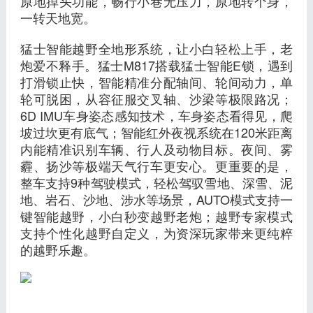
原地掉头功能，畅行小巷无压力，原地转个身，
一转天地宽。
猛士智能越野全地形系统，让小白轻松上手，老
炮爱不释手。猛士M817搭载猛士智能E锁，遇到
打滑锁止快，智能精准分配轴间、轮间动力，单
轮可脱困，从容征服交叉轴、沙梁等极限路况；
6D IMU车身姿态感知技术，车身姿态看得见，爬
坡过坎更有底气；智能红外夜视系统在120米距离
内能精准识别车辆、行人及动物目标。夜间、雾
霾、扬沙等极端天气行车更安心。更重要的是，
整车支持9种驾驶模式，轻松驾驭雪地、深雪、泥
地、岩石、沙地、涉水等场景，AUTO模式支持一
键智能越野，小白秒变越野老炮；越野专家模式
支持个性化越野自定义，为资深玩家带来更纯粹
的越野乐趣。