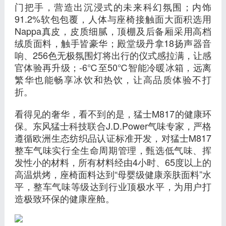
门把手，营造出沉浸式的未来科幻氛围；内饰
91.2%软包包覆，人体与座椅接触面大面积选用
Nappa真皮，皮质细腻，顶棚及后备厢采用高档
绒质面料，触手皆豪华；殿堂级丹拿18扬声器音
响、256色无极氛围灯将出行的仪式感拉满，让感
官体验再升级；-6℃至50℃智能冷暖冰箱，远离
繁华也能畅享冰饮和热饮，让高品质体验不打
折。
看得见的奢华，看不到的是，猛士M817的健康环
保。东风猛士科技联合J.D.Power气味专家，严格
遵循欧洲生态纺织品认证标准开发，对猛士M817
整车气味实行全生命周期管理，甄选低气味、挥
发性小的材料，所有材料经由4小时、65度以上的
高温烘烤，座椅面料达到“母婴级健康亲肤面料”水
平，整车气味等级达到行业顶极水平，为用户打
造极致环保的健康座舱。