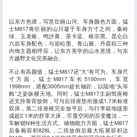
以东方色谱，写意壮丽山河。车身颜色方面，猛
士M817将壮丽的山川凝于车身方寸之间，秦岭
绿、玉龙银、鸣沙黄、茶卡蓝、格宗黑、昆仑白
六款车身配色，与迎松墨、青山黛、丹霞棕三种
内饰主题相呼应，让东方美学的山水意境，与东
方越野文化完美融合。
不止有高颜值，猛士M817还“大”有可为。车身尺
寸方面，猛士M817车长5100mm，车宽
1998mm，搭配3005mm超长轴距，以陆地“头等
舱”之姿纵横天地。同时，猛士M817主副驾座椅
还支持靠背放倒，可与后排座垫衔接成1.7米标准
双床，第二排座椅完全放平后，与行李箱地毯形
成超2.1米的舒享大床，尽显空间的百变魔法，一
车解锁N种生活方式。储物能力方面，猛士M817
后备厢容积828L，二排放倒后最大拓展容积达