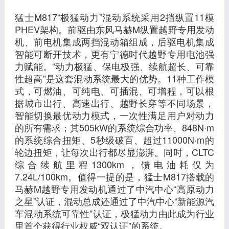
猛士M817“极猛动力”混动系统采用2挡纵置11模
PHEV架构。前驱由东风马赫M纵置越野专用发动
机、前电机集成两挡混动箱组成，后驱电机集成
智能可断开技术，更有宁德时代越野专用电池强
力赋能。“动力极猛、保电极强、续航超长、可靠
性超高”是这套混动系统最大的优势。11种工作模
式，可燃油、可纯电、可插混、可增程，可以根
据城市出行、高速出行、越野长穿等不同场景，
智能切换最优动力模式，一次性满足用户对动力
的所有需求；其505kW的系统综合功率、848N·m
的系统综合扭矩、5秒级破百、超过11000N·m的
轮边扭矩，让每次出行都尽显澎湃。同时，CLTC
综合续航里程1300km，馈电油耗仅为
7.24L/100km。值得一提的是，猛士M817搭载的
马赫M越野专用发动机通过了中汽中心“高原动力
之星”认证，混动总成还通过了中汽中心“新能源汽
车混动系统可靠性”认证，极猛动力由此成为行业
里首个获得行业权威“双认证”的系统。