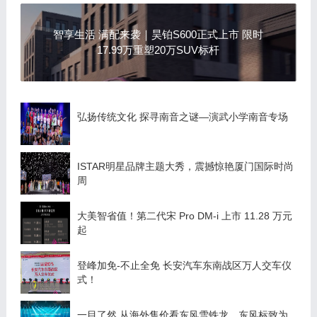
智享生活 满配来袭｜昊铂S600正式上市 限时
17.99万重塑20万SUV标杆
弘扬传统文化 探寻南音之谜—演武小学南音专场
ISTAR明星品牌主题大秀，震撼惊艳厦门国际时尚
周
大美智省值！第二代宋 Pro DM-i 上市 11.28 万元
起
登峰加免-不止全免 长安汽车东南战区万人交车仪
式！
一目了然 从海外售价看东风雪铁龙、东风标致为