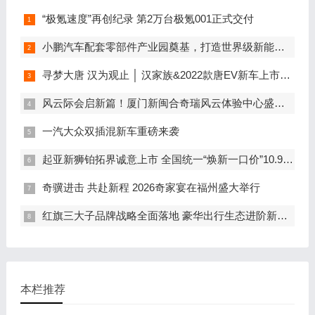
“极氪速度”再创纪录 第2万台极氪001正式交付
小鹏汽车配套零部件产业园奠基，打造世界级新能源智能汽车集群
寻梦大唐 汉为观止 │ 汉家族&2022款唐EV新车上市发布会，敬请期待！
风云际会启新篇！厦门新闽合奇瑞风云体验中心盛大开业
一汽大众双插混新车重磅来袭
起亚新狮铂拓界诚意上市 全国统一“焕新一口价”10.99万元起
奇骥进击 共赴新程 2026奇家宴在福州盛大举行
红旗三大子品牌战略全面落地 豪华出行生态进阶新篇章
本栏推荐