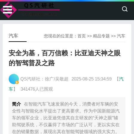
汽车
您现在的位置是：
首页
>>
精品专题
>>
汽车
安全为基，百万信赖：比亚迪天神之眼
的智驾普及之路
QS汽研社：徐广/吴敬超
2025-08-25 15:34:59
【
汽
车
】
341476人已围观
简介
在智能汽车飞速发展的今天，消费者对车辆的安
全性与智能化水平提出了更高要求。作为中国新能源汽
车的领军企业，比亚迪凭借其自主研发的“天神之眼”辅
助驾驶系统，不仅赢得了市场的广泛认可，更以实实在
在的销量数据，展现出其在智能驾驶领域的强大实力。