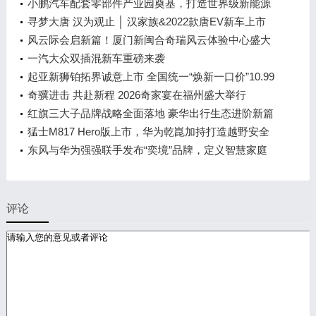
小鹏汽车配套零部件产业园奠基，打造世界级新能源
智能汽车集群
寻梦大唐 汉为观止 │ 汉家族&2022款唐EV新车上市
发布会，敬请期待！
风云际会启新篇！厦门新闽合奇瑞风云体验中心盛大
开业
一汽大众双插混新车重磅来袭
起亚新狮铂拓界诚意上市 全国统一“焕新一口价”10.99
万元起
奇骥进击 共赴新程 2026奇家宴在福州盛大举行
红旗三大子品牌战略全面落地 豪华出行生态进阶新篇
章
猛士M817 Hero版上市，华为乾崑加持打造越野安全
标杆！
东风与华为强强联手发布“奕境”品牌，定义智慧家庭
出行新时代
评论