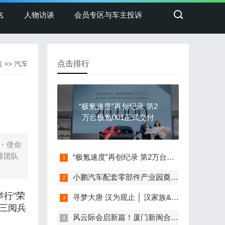
名
人物访谈
会员专区与车主投诉
点击排行
题
>>
汽车
“极氪速度”再创纪录 第2
万台极氪001正式交付
证・使命
障团队
“极氪速度”再创纪录 第2万台极氪001正式交付
小鹏汽车配套零部件产业园奠基，打造世界级新能源智能汽车集群
行“荣
寻梦大唐 汉为观止 │ 汉家族&2022款唐EV新车上市发布会，敬请期待！
三阅兵
风云际会启新篇！厦门新闽合奇瑞风云体验中心盛大开业