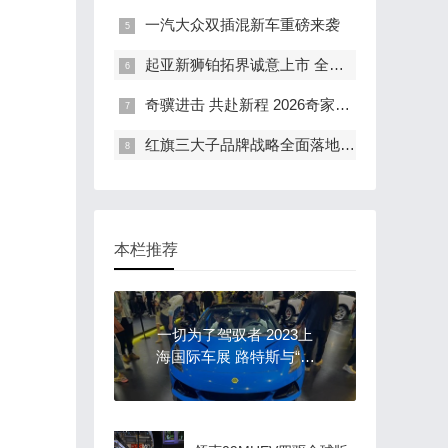
一汽大众双插混新车重磅来袭
起亚新狮铂拓界诚意上市 全国统一“焕新一口价”10.99万元起
奇骥进击 共赴新程 2026奇家宴在福州盛大举行
红旗三大子品牌战略全面落地 豪华出行生态进阶新篇章
本栏推荐
一切为了驾驭者 2023上
海国际车展 路特斯与“驾
驭者”对话 触动“心跳的
轰鸣”