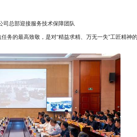
公司总部迎接服务技术保障团队
任务的最高致敬，是对“精益求精、万无一失”工匠精神