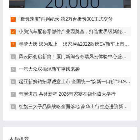
“极氪速度”再创纪录 第2万台极氪001正式交付
小鹏汽车配套零部件产业园奠基，打造世界级新能源智能汽车集群
寻梦大唐 汉为观止 │ 汉家族&2022款唐EV新车上市发布会，敬请期待！
风云际会启新篇！厦门新闽合奇瑞风云体验中心盛大开业
一汽大众双插混新车重磅来袭
起亚新狮铂拓界诚意上市 全国统一“焕新一口价”10.99万元起
奇骥进击 共赴新程 2026奇家宴在福州盛大举行
红旗三大子品牌战略全面落地 豪华出行生态进阶新篇章
本栏推荐