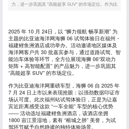
力，进一步巩固其 “高能超享 SUV” 的市场定位。作为比
2025 年 10 月 24日，以 “狮力领航 畅享新潮” 为
主题的比亚迪海洋网海狮 06 试驾体验日在福州・
福建鲤鱼洲酒店成功举办。活动邀请地区媒体及
海洋网客户共 30 批嘉宾参与，通过道路试驾、智
能泊车体验等环节，全方位展现海狮 06“双动力
矩阵 + 高智能配置” 的产品魅力，进一步巩固其
“高能超享 SUV” 的市场定位。
作为比亚迪海洋网重磅车型，海狮 06 自 2025 年
7 月 24 日上市以来表现抢眼：以强劲数据印证市
场认可度。此次福州站试驾体验日，正是为让嘉
宾近距离感受这款 “一车全能” 车型的核心优势
—— 活动选址福建鲤鱼洲酒店，该酒店坐拥
1800 亩江景湿地，素有 “榕城之肺” 美誉，为试
驾环节赋予自然静谧的独特体验场景。