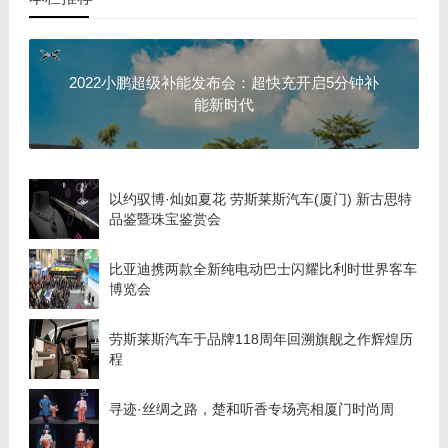
2022小鹏超级补能发布会：超快充开启5分钟补
能新时代
以约驭博·灿如夏花 劳斯莱斯汽车(厦门) 新古思特
品鉴暨珠宝鉴赏会
比亚迪携两款全新纯电动巴士闪耀比利时世界客车
博览会
劳斯莱斯汽车于品牌118周年回溯旗舰之作辉煌历
程
寻迹·丝绸之路，楚和听香专场亮相厦门时尚周