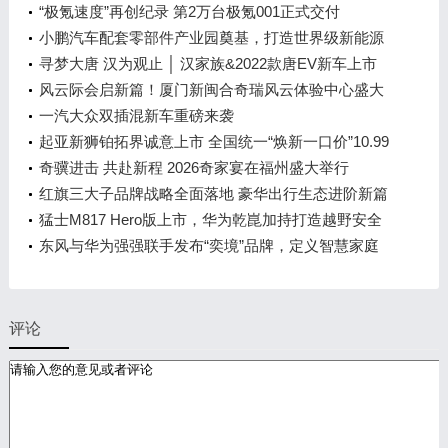
“极氪速度”再创纪录 第2万台极氪001正式交付
小鹏汽车配套零部件产业园奠基，打造世界级新能源
智能汽车集群
寻梦大唐 汉为观止 │ 汉家族&2022款唐EV新车上市
发布会，敬请期待！
风云际会启新篇！厦门新闽合奇瑞风云体验中心盛大
开业
一汽大众双插混新车重磅来袭
起亚新狮铂拓界诚意上市 全国统一“焕新一口价”10.99
万元起
奇骥进击 共赴新程 2026奇家宴在福州盛大举行
红旗三大子品牌战略全面落地 豪华出行生态进阶新篇
章
猛士M817 Hero版上市，华为乾崑加持打造越野安全
标杆！
东风与华为强强联手发布“奕境”品牌，定义智慧家庭
出行新时代
评论