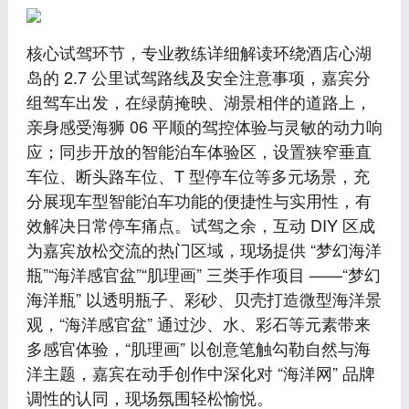
核心试驾环节，专业教练详细解读环绕酒店心湖
岛的 2.7 公里试驾路线及安全注意事项，嘉宾分
组驾车出发，在绿荫掩映、湖景相伴的道路上，
亲身感受海狮 06 平顺的驾控体验与灵敏的动力响
应；同步开放的智能泊车体验区，设置狭窄垂直
车位、断头路车位、T 型停车位等多元场景，充
分展现车型智能泊车功能的便捷性与实用性，有
效解决日常停车痛点。试驾之余，互动 DIY 区成
为嘉宾放松交流的热门区域，现场提供 “梦幻海洋
瓶”“海洋感官盆”“肌理画” 三类手作项目 ——“梦幻
海洋瓶” 以透明瓶子、彩砂、贝壳打造微型海洋景
观，“海洋感官盆” 通过沙、水、彩石等元素带来
多感官体验，“肌理画” 以创意笔触勾勒自然与海
洋主题，嘉宾在动手创作中深化对 “海洋网” 品牌
调性的认同，现场氛围轻松愉悦。