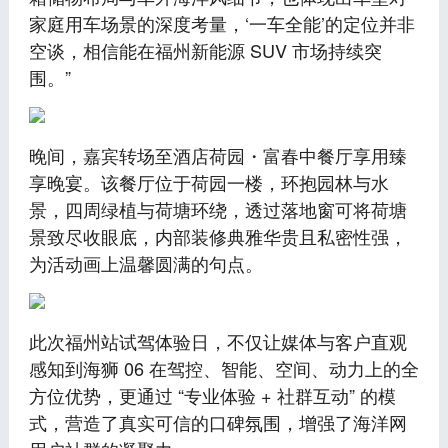
家庭用车场景的深度考量，‘一车全能’的定位并非
空谈，相信能在福州新能源 SUV 市场持续突
围。”
晚间，嘉宾转场至酒店荷园・富春中餐厅享用臻
享晚宴。该餐厅位于荷园一楼，环抱园林与水
景，四周绿植与荷塘环绕，透过落地窗可将荷塘
景致尽收眼底，内部装修典雅华贵且私密性强，
为活动画上温馨圆满的句点。
此次福州站试驾体验日，不仅让媒体与客户直观
感知到海狮 06 在驾控、智能、空间、动力上的全
方位优势，更通过 “专业体验 + 社群互动” 的模
式，营造了真实可信的口碑氛围，增强了海洋网