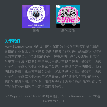
抖音
我的微信
关于我们
www.13amoy.com 时尚厦门网不仅能为各位粉丝聊友们提供最新
最快的行业资讯，同时也希望是消费者了解相关产品品质状况的第
三方首选平台。 “传递您的心声，解决您的问题”，QS汽研社希望
车主在一个及时协调处理的平台里得到重视与解决，并致力于为改
善车企、车商及其他行业商家与客户之间提供全方位的服务。 我们
的目标是成为第三方中最为公正、客观的舆论力量。并致力于为改
善车企、车商或其他商家与客户关系，并尽量提供全方位的服务。
我们将在汽车圈、时尚圈、旅游圈等行业为各位搭建沟通桥梁，希
望能在行业内积累了一定的口碑及信誉。
© Copyright © 2018-2020 时尚厦门 Rights Reserved.
闽ICP备
19009707号-1