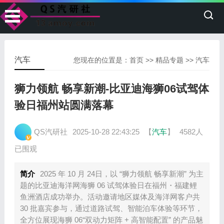
汽车
您现在的位置是：
首页
>>
精品专题
>>
汽车
狮力领航 畅享新潮-比亚迪海狮06试驾体
验日福州站圆满落幕
QS汽研社
2025-10-28 22:43:25
【
汽车
】
4582人
已围观
简介
2025 年 10 月 24日，以 “狮力领航 畅享新潮” 为主
题的比亚迪海洋网海狮 06 试驾体验日在福州・福建鲤
鱼洲酒店成功举办。活动邀请地区媒体及海洋网客户共
30 批嘉宾参与，通过道路试驾、智能泊车体验等环节，
全方位展现海狮 06“双动力矩阵 + 高智能配置” 的产品魅