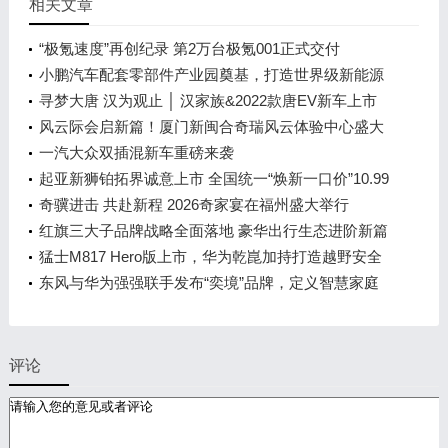
相关文章
“极氪速度”再创纪录 第2万台极氪001正式交付
小鹏汽车配套零部件产业园奠基，打造世界级新能源
智能汽车集群
寻梦大唐 汉为观止 │ 汉家族&2022款唐EV新车上市
发布会，敬请期待！
风云际会启新篇！厦门新闽合奇瑞风云体验中心盛大
开业
一汽大众双插混新车重磅来袭
起亚新狮铂拓界诚意上市 全国统一“焕新一口价”10.99
万元起
奇骥进击 共赴新程 2026奇家宴在福州盛大举行
红旗三大子品牌战略全面落地 豪华出行生态进阶新篇
章
猛士M817 Hero版上市，华为乾崑加持打造越野安全
标杆！
东风与华为强强联手发布“奕境”品牌，定义智慧家庭
出行新时代
评论