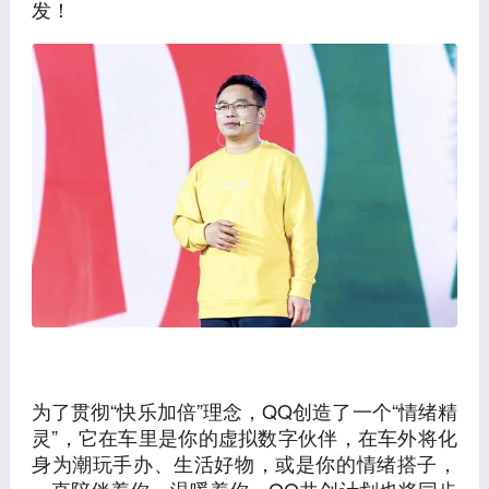
发！
为了贯彻“快乐加倍”理念，QQ创造了一个“情绪精
灵”，它在车里是你的虚拟数字伙伴，在车外将化
身为潮玩手办、生活好物，或是你的情绪搭子，
一直陪伴着你、温暖着你。QQ共创计划也将同步