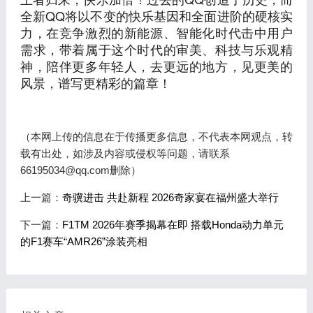
全新QQ将以不变的快乐基因和全面进阶的硬核实
力，在竞争激烈的新能源、智能化时代击中用户
需求，带着属于这个时代的审美、科技与乐观精
神，陪伴更多年轻人，去更远的地方，见更美的
风景，谱写更精彩的篇章！
（本网上传的信息在于传播更多信息，不代表本网观点，转
载有出处，如涉及内容或侵权等问题，请联系
66195034@qq.com删除）
上一篇：
奇骥进击 共赴新程 2026奇家宴在福州盛大举行
下一篇：
F1TM 2026年赛季揭幕在即 搭载Honda动力单元
的F1赛车“AMR26”涂装亮相