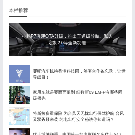
本栏推荐
小鹏P7再迎OTA升级，推出车道级导航、私人
定制2.0等全新功能
哪吒汽车惊艳香港科技园，签署合作备忘录，让世
界瞩目！
家用车就是要面面俱到 细数新09 EM-P有哪些同
级领先
特斯拉多重保险 为台风天无忧出行保驾护航 台风
又双叒叕来袭 纯电出行安全秘诀你知道吗？
猛士博纳联手，中国第一款电影联名车猛士 917