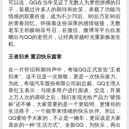
可以说，QQ在当年见证了无数人为梦想拼搏的日
子，装载过许多人的期待和欢笑，承载了功能与
情感的双重价值，成为不少70后、80后乃至90后
的青春回忆。怀揣着这份深厚的感情链接，无数
老车主积极响应号召，在微信、微博等平台自发
晒出与QQ的老照片，让经典穿越时光重新焕发生
机。
王者归来 重启快乐篇章
在一片怀旧和期待声中，奇瑞QQ正式宣告“王者
归来”。这不仅是一次致敬，更是一次快乐接力。
为此，奇瑞汽车股份有限公司副总裁、QQ主理人
章红玉表示：与很多用户进行面谈、交流，开展
上万人次的调研之后，我们发现光给产品力“硬指
标”还不够，大家需要的是一个更聪明、更懂你的
生活搭子，一个能带来情绪的快乐伙伴。所以，
QQ要给予大家的，不止是一辆车，更应该是大家
喜欢的一种“生活方式”。全新QQ，为快乐，再出