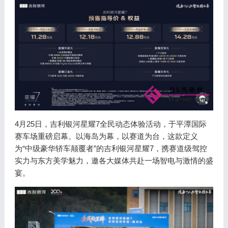
4月25日，吉利银河星耀7全民动态体验活动，于平潭国际
赛车场重磅启幕。以海岛为幕，以赛道为台，这款定义
为“中级豪华轿车颠覆者”的吉利银河星耀7，携赛道级驾控
实力与东方美学魅力，邀各大媒体共赴一场智电与激情的盛
宴。