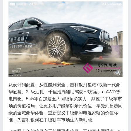
从设计到配置，从性能到安全，吉利银河星耀7以新一代豪
华底盘、2L级油耗、千里浩瀚辅助驾驶H3方案、e-AWD智
电四驱、5.4s零百加速五大同级顶尖实力，颠覆了中级车市
场的价值格局，让更多用户能够以亲民价位，享受到超越同
级的全域豪华体验。重新定义中级豪华电混家轿的价值标
准，为吉利银河在中级轿车市场注入新动能。