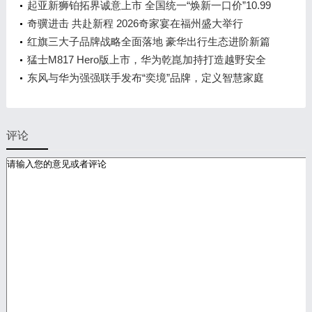
起亚新狮铂拓界诚意上市 全国统一“焕新一口价”10.99
万元起
奇骥进击 共赴新程 2026奇家宴在福州盛大举行
红旗三大子品牌战略全面落地 豪华出行生态进阶新篇
章
猛士M817 Hero版上市，华为乾崑加持打造越野安全
标杆！
东风与华为强强联手发布“奕境”品牌，定义智慧家庭
出行新时代
评论