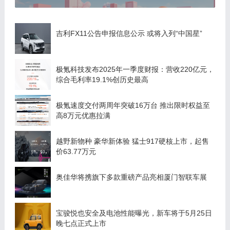
吉利FX11公告申报信息公示 或将入列“中国星”
极氪科技发布2025年一季度财报：营收220亿元，
综合毛利率19.1%创历史最高
极氪速度交付两周年突破16万台 推出限时权益至
高8万元优惠拉满
越野新物种 豪华新体验 猛士917硬核上市，起售
价63.77万元
奥佳华将携旗下多款重磅产品亮相厦门智联车展
宝骏悦也安全及电池性能曝光，新车将于5月25日
晚七点正式上市