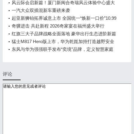
发布会，敬请期待！
风云际会启新篇！厦门新闽合奇瑞风云体验中心盛大
开业
一汽大众双插混新车重磅来袭
起亚新狮铂拓界诚意上市 全国统一“焕新一口价”10.99
万元起
奇骥进击 共赴新程 2026奇家宴在福州盛大举行
红旗三大子品牌战略全面落地 豪华出行生态进阶新篇
章
猛士M817 Hero版上市，华为乾崑加持打造越野安全
标杆！
东风与华为强强联手发布“奕境”品牌，定义智慧家庭
出行新时代
评论