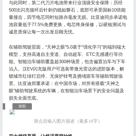
与此同时，第二代刀片电池带来行业顶级安全保障：历经
500次闪充循环后针刺仍稳如磐石，底部可承受国标10倍能
量撞击，四节电芯同时短路亦毫发无损。比亚迪同步承诺电
池容量低于77.5%免费更换，电芯终身保修，以硬核测试与
诚意质保让每一次出发后顾无忧。
在辅助驾驶层面，“天神之眼”5.0基于“强化学习”的端到端大
模型，支持高速自主变道、自动超车、ETC无感通行等功
能。智能泊车辅助覆盖超300种场景，包含偏置泊车与下车
泊入。汉EV闪充版用户可选装带激光雷达的进阶版本，解
锁城市红绿灯启停、无保护转弯及拥堵跟车等辅助驾驶场
景。比亚迪郑重承诺：在中国市场，对所有搭载“天神之
眼”辅助驾驶系统的车辆，在智能泊车场景下的安全问题及
损失全面兜底。
搜图
请点击输入图片描述（最多18字）