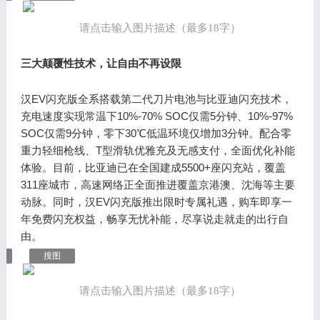
请点击输入图片描述（最多18字）
三大颠覆性技术，让自由不再设限
汉EV闪充版全系搭载第二代刀片电池与比亚迪闪充技术，
充电速度实现常温下10%-70% SOC仅需5分钟、10%-97%
SOC仅需9分钟，零下30℃低温环境仅增加3分钟。配合零
重力轻细枪线、T型滑轨优雅充及无感支付，全面优化补能
体验。目前，比亚迪已在全国建成5500+座闪充站，覆盖
311座城市，高速网络正全面推进覆盖京港澳、沈海等主要
动脉。同时，汉EV闪充版推出限时专属礼遇，购车即享一
年免费闪充权益，畅享无忧补能，尽享说走就走的出行自
由。
搜图
请点击输入图片描述（最多18字）