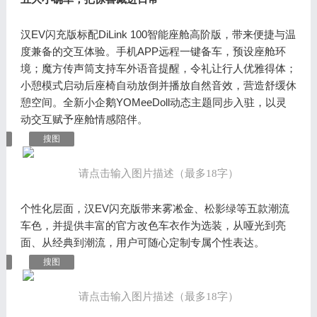
汉EV闪充版标配DiLink 100智能座舱高阶版，带来便捷与温
度兼备的交互体验。手机APP远程一键备车，预设座舱环
境；魔方传声筒支持车外语音提醒，令礼让行人优雅得体；
小憩模式启动后座椅自动放倒并播放自然音效，营造舒缓休
憩空间。全新小企鹅YOMeeDoll动态主题同步入驻，以灵
动交互赋予座舱情感陪伴。
搜图
请点击输入图片描述（最多18字）
个性化层面，汉EV闪充版带来雾凇金、松影绿等五款潮流
车色，并提供丰富的官方改色车衣作为选装，从哑光到亮
面、从经典到潮流，用户可随心定制专属个性表达。
搜图
请点击输入图片描述（最多18字）