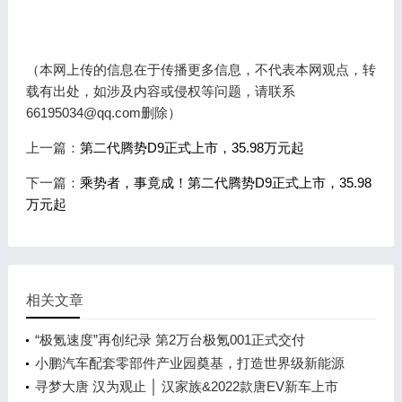
（本网上传的信息在于传播更多信息，不代表本网观点，转
载有出处，如涉及内容或侵权等问题，请联系
66195034@qq.com删除）
上一篇：
第二代腾势D9正式上市，35.98万元起
下一篇：
乘势者，事竟成！第二代腾势D9正式上市，35.98
万元起
相关文章
“极氪速度”再创纪录 第2万台极氪001正式交付
小鹏汽车配套零部件产业园奠基，打造世界级新能源
智能汽车集群
寻梦大唐 汉为观止 │ 汉家族&2022款唐EV新车上市