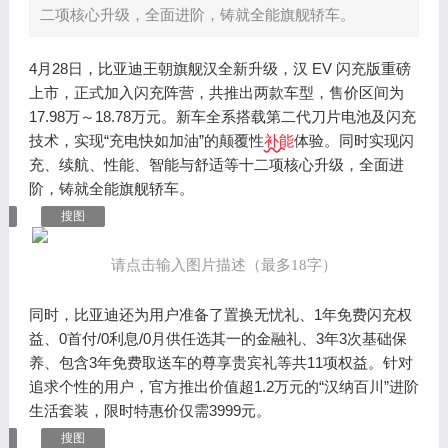
二项核心升级，全面进阶，铸就全能旗舰轿车。
‍4月28日，比亚迪王朝旗舰汉全新升级，汉 EV 闪充版重磅
上市，正式加入闪充阵营，共推出两款车型，售价区间为
17.98万～18.78万元。新车全系搭载第二代刀片电池及闪充
技术，实现“充电快如加油”的颠覆性
补能
体验。同时实现闪
充、续航、性能、智能与舒适等十二项核心升级，全面进
阶，铸就全能旗舰轿车。
搜图
请点击输入图片描述（最多18字）
同时，比亚迪还为用户准备了置换无忧礼、1年免费闪充权
益、0首付/0利息/0月供任选其一的金融礼、3年3次基础保
养、包含3年免费取送车的尊享贵宾礼等共11项权益。针对
追求个性的用户，官方推出价值超1.2万元的“汉纳百川”进阶
生活套装，限时特惠价仅需3999元。
搜图