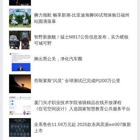
狮力领航 畅享新潮-比亚迪海狮06试驾体验日福州
站圆满落幕
智野新旗舰！猛士M817公告信息发布，实力硬核
可城可野
揪出黑公关，净化汽车圈
劳斯莱斯“闪灵” 全球测试已完成约200万公里
厦门兴才职业技术学院省级精品在线开放课程
《住宅空间设计》入选国家智慧教育公共服务平台
全系售价11.59万元起 2025款东风奕派eπ007焕新
上市