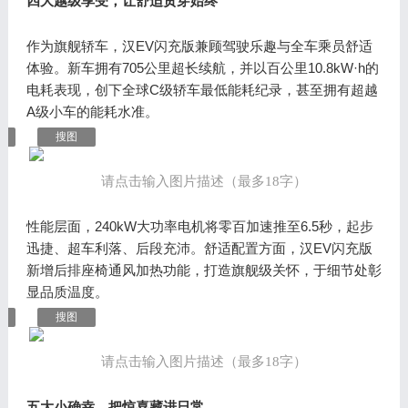
四大越级享受，让舒适贯穿始终
作为旗舰轿车，汉EV闪充版兼顾驾驶乐趣与全车乘员舒适
体验。新车拥有705公里超长续航，并以百公里10.8kW·h的
电耗表现，创下全球C级轿车最低能耗纪录，甚至拥有超越
A级小车的能耗水准。
搜图
请点击输入图片描述（最多18字）
性能层面，240kW大功率电机将零百加速推至6.5秒，起步
迅捷、超车利落、后段充沛。舒适配置方面，汉EV闪充版
新增后排座椅通风加热功能，打造旗舰级关怀，于细节处彰
显品质温度。
搜图
请点击输入图片描述（最多18字）
五大小确幸，把惊喜藏进日常