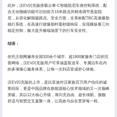
此外，汉EV闪充版搭载云辇-C智能阻尼车身控制系统，配
合主动预瞄功能可识别前方15米路况并精准调节悬架阻
尼，从容化解颠簸路况。安全方面，全系标配TBC高速爆胎
稳行系统，在高速行驶爆胎时毫秒级响应，实现横纵垂三向
稳定控制，极大提升极端场景下的行车安全性。
结语：
依托王朝网遍布全国320余个城市、超1800家服务门店的完
善网络，汉EV闪充版用户可享涵盖取送车、专属泊车在内
的多项臻心服务体系，让每一次到店皆成舒心体验。
汉EV闪充版的上市，是比亚迪对汉家族百万用户信任的诚
挚回应，更是中国品牌在新能源核心技术领域的又一次巅峰
突破。其以12大核心升级，将闪充自由、超长续航、旗舰
舒适与智慧交互凝聚一身，让高效与自在贯穿每一程。