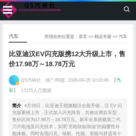
汽车
您现在的位置是：
首页
>>
精品专题
>>
汽车
比亚迪汉EV闪充版携12大升级上市，售
价17.98万～18.78万元
QS汽研社：徐广/阿超
2026-04-29 10:20:45
【
汽
车
】
17275人已围观
简介
‍4月28日，比亚迪王朝旗舰汉全新升级，汉 EV 闪
充版重磅上市，正式加入闪充阵营，共推出两款车型，
售价区间为17.98万～18.78万元。新车全系搭载第二代
刀片电池及闪充技术，实现“充电快如加油”的颠覆性补
能体验。同时实现闪充、续航、性能、智能与舒适等十