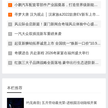
小鹏汽车配套零部件产业园奠基，打造世界级新能源智能汽车集群
寻梦大唐 汉为观止 │ 汉家族&2022款唐EV新车上市发布会，敬请期待！
风云际会启新篇！厦门新闽合奇瑞风云体验中心盛大开业
一汽大众双插混新车重磅来袭
起亚新狮铂拓界诚意上市 全国统一“焕新一口价”10.99万元起
奇骥进击 共赴新程 2026奇家宴在福州盛大举行
红旗三大子品牌战略全面落地 豪华出行生态进阶新篇章
本栏推荐
约见南音| 五月劳动最光荣-进校园活动陆续开展