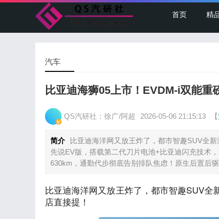
首页
精
汽车
比亚迪海狮05上市！EVDM-i双能重
QS汽研社：徐广/阿超
2026-05-06 21:15:13
【
简介
比亚迪海洋网又放王炸了，都市智趣SUV全新海
先说EV版，搭载第二代刀片电池+比亚迪闪充技术，5
630km，通勤代步彻底告别排队焦虑！原生后置后
比亚迪海洋网又放王炸了，都市智趣SUV全新
店直接提！