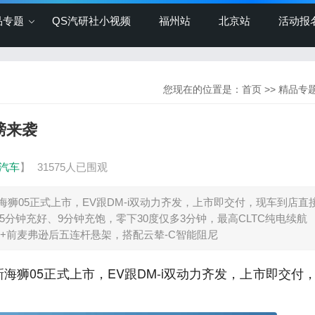
品专题
QS汽研社小视频
福州站
北京站
活动报
您现在的位置是：
首页
>>
精品专
磅来袭
汽车
】
31575人已围观
狮05正式上市，EV跟DM-i双动力齐发，上市即交付，现车到店直
分钟充好、9分钟充饱，零下30度仅多3分钟，最高CLTC纯电续航
驱+前麦弗逊后五连杆悬架，搭配云辇-C智能阻尼
海狮05正式上市，EV跟DM-i双动力齐发，上市即交付