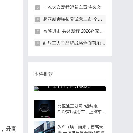
一汽大众双插混新车重磅来袭
起亚新狮铂拓界诚意上市 全国统一“焕新一口价”10.99万元起
奇骥进击 共赴新程 2026奇家宴在福州盛大举行
红旗三大子品牌战略全面落地 豪华出行生态进阶新篇章
本栏推荐
128万元起，仰望 U8L
正式上市，百万级豪华
新标杆登场！
比亚迪王朝网B级纯电
SUV宋L概念车，上海车展
全球首发
钟，最高
为AI（埃）而来，智驾未
来 一场科技与未来的碰撞