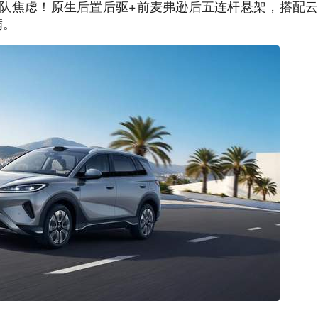
别排队焦虑！原生后置后驱+前麦弗逊后五连杆悬架，搭配云
满。