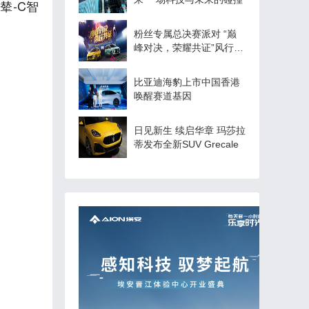
辇-C智
粉丝专属总决赛派对 “巅
峰对决，荣耀共证”风行
NBA观影狂欢！
比亚迪海豹上市中国香港
唤醒赛道基因
日见新生 续启华章 玛莎拉
蒂发布全新SUV Grecale