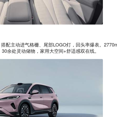
配主动进气格栅、尾部LOGO灯，回头率爆表。2770
箱，30余处灵动储物，家用大空间+舒适感双在线。