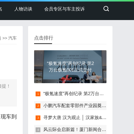
名
人物访谈
会员专区与车主投诉
点击排行
题
>>
汽车
“极氪速度”再创纪录 第2
万台极氪001正式交付
接提！
“极氪速度”再创纪录 第2万台极氪001正式交付
小鹏汽车配套零部件产业园奠基，打造世界级新能源智能汽车集群
，现车到
寻梦大唐 汉为观止 │ 汉家族&2022款唐EV新车上市发布会，敬请期待！
风云际会启新篇！厦门新闽合奇瑞风云体验中心盛大开业