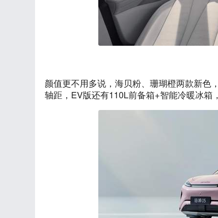
颜值更不用多说，海贝粉、珊瑚橙两款新色，搭
轴距，EV版还有110L前备箱+智能冷暖冰