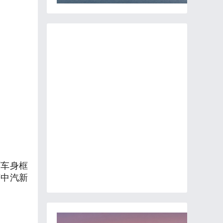
环车身框
获中汽新