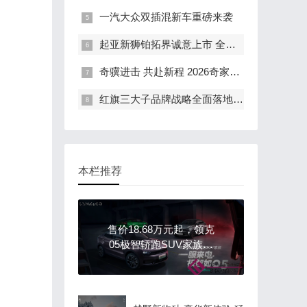
一汽大众双插混新车重磅来袭
起亚新狮铂拓界诚意上市 全国统一“焕新一口价”10.99万元起
奇骥进击 共赴新程 2026奇家宴在福州盛大举行
红旗三大子品牌战略全面落地 豪华出行生态进阶新篇章
本栏推荐
售价18.68万元起，领克
05极智轿跑SUV家族焕
新上市