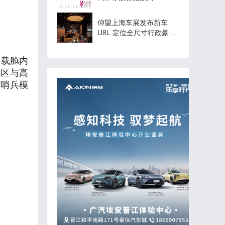
仰望上海车展发布新车
U8L 定位全尺寸行政豪华
SUV“又大又豪”
搭载舱内
城区与高
与哨兵模