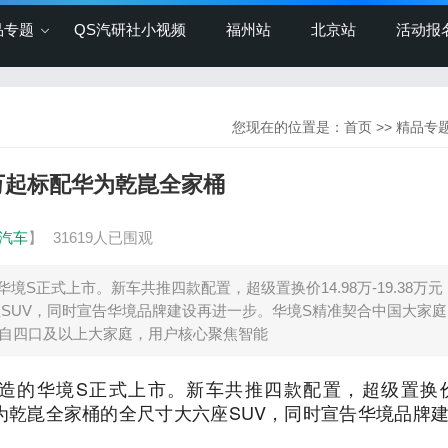
品专题
QS汽研社小视频
福州站
北京站
活动报
您现在的位置是：
首页
>>
精品专
8万起标配华为乾崑全家桶
汽车
】
31619人已围观
S正式上市。新车共推四款配置，超级置换价14.98万-19.38万
座SUV，同时宣告华境品牌建设再进一步。华境S精准契合中国大家
来自四口及以上大家庭，用户核心聚焦智能
造的华境S正式上市。新车共推四款配置，超级置换价1
配华为乾崑全家桶的全尺寸大六座SUV，同时宣告华境品牌