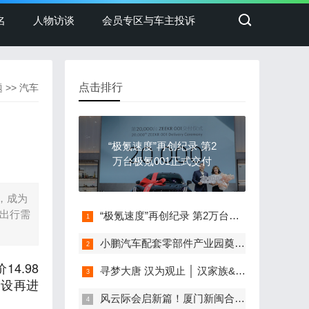
名
人物访谈
会员专区与车主投诉
点击排行
题
>>
汽车
“极氪速度”再创纪录 第2
万台极氪001正式交付
元，成为
庭出行需
“极氪速度”再创纪录 第2万台极氪001正式交付
小鹏汽车配套零部件产业园奠基，打造世界级新能源智能汽车集群
4.98
寻梦大唐 汉为观止 │ 汉家族&2022款唐EV新车上市发布会，敬请期待！
建设再进
风云际会启新篇！厦门新闽合奇瑞风云体验中心盛大开业