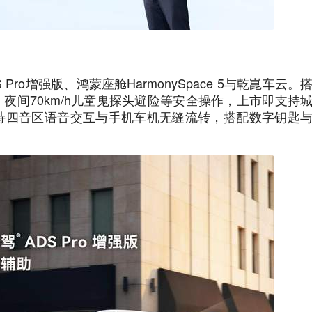
ro增强版、鸿蒙座舱HarmonySpace 5与乾崑车云。
刹停、夜间70km/h儿童鬼探头避险等安全操作，上市即支持
支持四音区语音交互与手机车机无缝流转，搭配数字钥匙