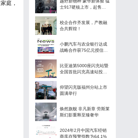
大家庭，
越野新物种 豪华新体验 猛
士917硬核上市，起售价
63.77万元
校企合作齐发展，产教融
合共辉煌！
小鹏汽车与农业银行达成
战略合作获75亿元授信额
度
比亚迪第5000座闪充站暨
全国首批闪充高速站投入
运营
仰望闪充版福州分站上市
圆满举行
焕然旗舰 非凡新章 劳斯莱
斯幻影重释至臻奢华
2024年2月中国汽车经销
商库存预警指数为64.1%