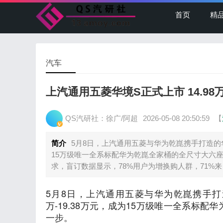
首页
精
汽车
上汽通用五菱华境S正式上市 14.9
QS汽研社：徐广/阿超
2026-05-08 20:50:59
【
简介
5月8日，上汽通用五菱与华为乾崑携手打造的华境
15万级唯一全系标配华为乾崑全家桶的全尺寸大六
求，盲订数据显示，78%用户为增换购人群，71%
5月8日，上汽通用五菱与华为乾崑携手打
万-19.38万元，成为15万级唯一全系标
一步。