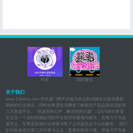
抖音
我的微信
关于我们
www.13amoy.com 时尚厦门网不仅能为各位粉丝聊友们提供最新
最快的行业资讯，同时也希望是消费者了解相关产品品质状况的第
三方首选平台。 “传递您的心声，解决您的问题”，QS汽研社希望
车主在一个及时协调处理的平台里得到重视与解决，并致力于为改
善车企、车商及其他行业商家与客户之间提供全方位的服务。 我们
的目标是成为第三方中最为公正、客观的舆论力量。并致力于为改