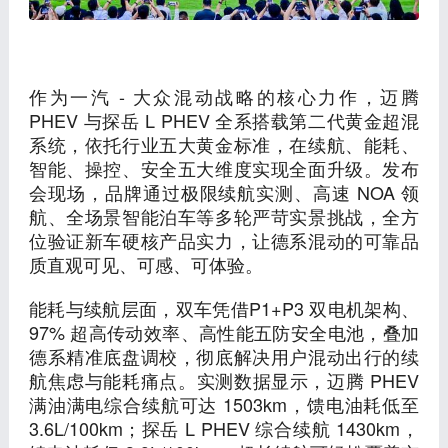
作为一汽 - 大众混动战略的核心力作，迈腾
PHEV 与探岳 L PHEV 全系搭载第二代黄金超混
系统，依托行业五大黄金标准，在续航、能耗、
智能、操控、安全五大维度实现全面升级。发布
会现场，品牌通过极限续航实测、高速 NOA 领
航、全场景智能泊车等多轮严苛实景挑战，全方
位验证新车硬核产品实力，让德系混动的可靠品
质直观可见、可感、可体验。
能耗与续航层面，双车凭借P1+P3 双电机架构、
97% 超高传动效率、高性能五防安全电池，叠加
德系精准底盘调校，彻底解决用户混动出行的续
航焦虑与能耗痛点。实测数据显示，迈腾 PHEV
满油满电综合续航可达 1503km，馈电油耗低至
3.6L/100km；探岳 L PHEV 综合续航 1430km，