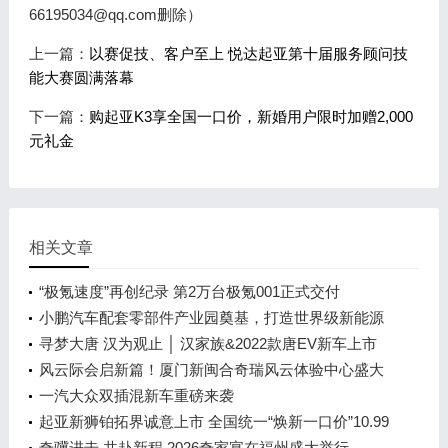
66195034@qq.com删除）
上一篇：
以赛促技、客户至上 悦达起亚第十届服务顾问技
能大赛圆满落幕
下一篇：
购起亚K3享全国一口价，新婚用户限时加赠2,000
元礼金
相关文章
“极氪速度”再创纪录 第2万台极氪001正式交付
小鹏汽车配套零部件产业园奠基，打造世界级新能源
智能汽车集群
寻梦大唐 汉为观止 │ 汉家族&2022款唐EV新车上市
发布会，敬请期待！
风云际会启新篇！厦门新闽合奇瑞风云体验中心盛大
开业
一汽大众双插混新车重磅来袭
起亚新狮铂拓界诚意上市 全国统一“焕新一口价”10.99
万元起
奇骥进击 共赴新程 2026奇家宴在福州盛大举行