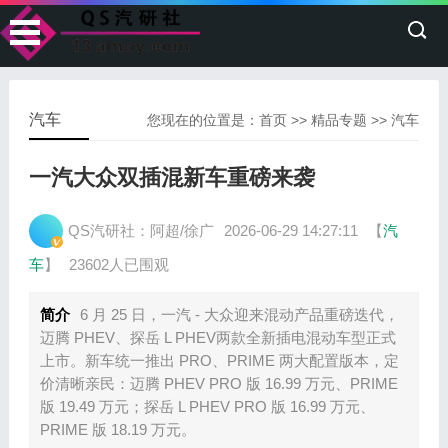
汽车
您现在的位置是：
首页
>>
精品专题
>>
汽车
一汽大众双插混新车重磅来袭
QS汽研社：阿超/徐广
2026-06-29 14:27:11
【
汽
车
】
23602人已围观
简介
6 月 25 日，一汽 - 大众迎来混动产品重磅迭代，
迈腾 PHEV、探岳 L PHEV两款全新插电混动车型正式
上市。新车统一推出 PRO、PRIME 两大配置版本，定
价清晰亲民：迈腾 PHEV PRO 版 16.99 万元、PRIME
版 19.49 万元；探岳 L PHEV PRO 版 16.99 万元、
PRIME 版 18.19 万元。