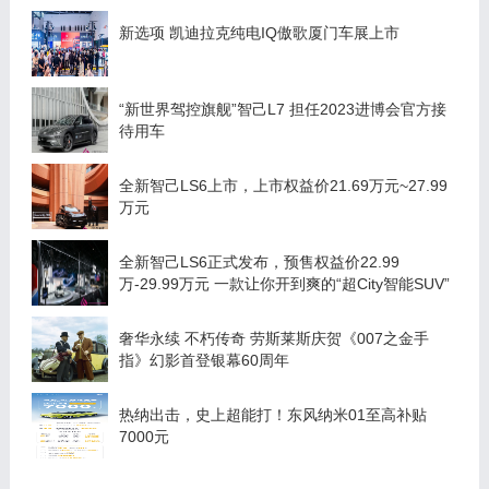
新选项 凯迪拉克纯电IQ傲歌厦门车展上市
“新世界驾控旗舰”智己L7 担任2023进博会官方接
待用车
全新智己LS6上市，上市权益价21.69万元~27.99
万元
全新智己LS6正式发布，预售权益价22.99
万-29.99万元 一款让你开到爽的“超City智能SUV”
奢华永续 不朽传奇 劳斯莱斯庆贺《007之金手
指》幻影首登银幕60周年
热纳出击，史上超能打！东风纳米01至高补贴
7000元