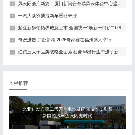
风云际会启新篇！厦门新闽合奇瑞风云体验中心盛大开业
一汽大众双插混新车重磅来袭
起亚新狮铂拓界诚意上市 全国统一“焕新一口价”10.99万元起
奇骥进击 共赴新程 2026奇家宴在福州盛大举行
红旗三大子品牌战略全面落地 豪华出行生态进阶新篇章
本栏推荐
比亚迪发布第二代刀片电池及闪充技术，引领
新能源汽车迈入闪充时代