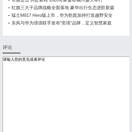
红旗三大子品牌战略全面落地 豪华出行生态进阶新篇
章
猛士M817 Hero版上市，华为乾崑加持打造越野安全
标杆！
东风与华为强强联手发布“奕境”品牌，定义智慧家庭
出行新时代
评论