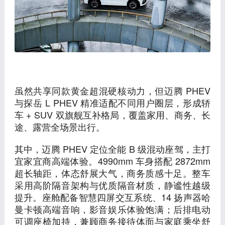
虽然共享同款黄金超混硬核动力，但迈腾 PHEV
与探岳 L PHEV 精准适配不同用户圈层，形成轿
车 + SUV 双旗舰互补格局，覆盖家用、商务、长
途、露营全场景出行。
其中，迈腾 PHEV 定位全能 B 级混动座驾，主打
宜家宜商高端体验。4990mm 车身搭配 2872mm
超长轴距，体态舒展大气，商务质感十足。整车
采用高阶隔音架构与优质隔音材质，静谧性越级
提升。座舱配备智慧四屏交互系统、14 扬声器哈
曼卡顿高端音响，影音娱乐体验饱满；后排电动
可调座椅加持，兼顾商务接待体面与家庭乘坐舒