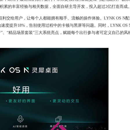
来积累的丰富经验与相关数据，全面自研主导开发，投入超过2亿打造而成
权利交给用户，让每个人都能拥有顺手、流畅的操作体验。
LYNK OS 
动速度提升18%，告别使用过程中的卡顿与黑屏等问题。同时，LYNK OS 
音”、“精品场景套装”三大系统亮点，
赋能每个出行参与者可定义自己的风
。