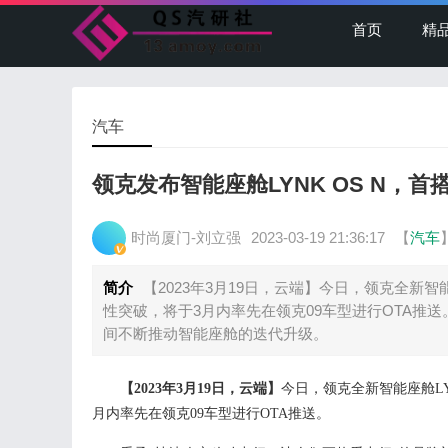
首页
精
汽车
领克发布智能座舱LYNK OS N，首
时尚厦门-刘立强
2023-03-19 21:36:17
【
汽车
简介
【2023年3月19日，云端】今日，领克全新智
性突破，将于3月内率先在领克09车型进行OTA推
间不断推动智能座舱的迭代升级。
【
202
3
年
3
月
19
日，云端】
今日，领克全新智能座舱
L
月
内
率先在领克
09
车型进行
OTA推送。