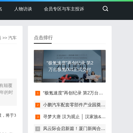
名
人物访谈
会员专区与车主投诉
点击排行
题
>>
汽车
“极氪速度”再创纪录 第2
万台极氪001正式交付
均有颠覆
6年的时
“极氪速度”再创纪录 第2万台极氪001正式交付
小鹏汽车配套零部件产业园奠基，打造世界级新能源智能汽车集群
破，将于
3
寻梦大唐 汉为观止 │ 汉家族&2022款唐EV新车上市发布会，敬请期待！
风云际会启新篇！厦门新闽合奇瑞风云体验中心盛大开业