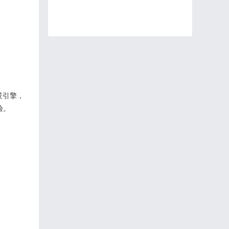
景引擎，
验。