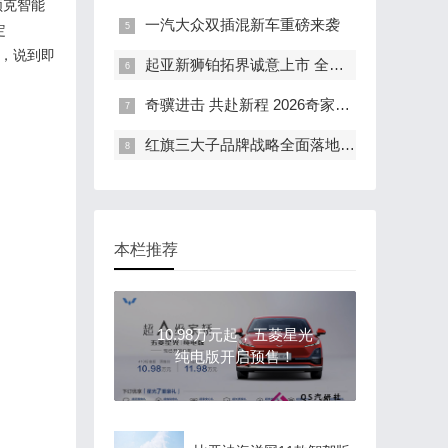
领克智能
一汽大众双插混新车重磅来袭
定
”，说到即
起亚新狮铂拓界诚意上市 全国统一“焕新一口价”10.99万元起
奇骥进击 共赴新程 2026奇家宴在福州盛大举行
红旗三大子品牌战略全面落地 豪华出行生态进阶新篇章
本栏推荐
10.98万元起，五菱星光
纯电版开启预售！