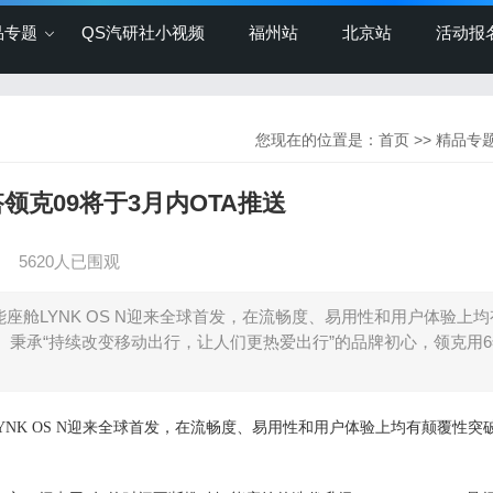
品专题
QS汽研社小视频
福州站
北京站
活动报
您现在的位置是：
首页
>>
精品专
搭领克09将于3月内OTA推送
】
5620人已围观
能座舱LYNK OS N迎来全球首发，在流畅度、易用性和用户体验上
送。秉承“持续改变移动出行，让人们更热爱出行”的品牌初心，领克用
YNK OS N
迎来全球首发，在流畅度、易用性和用户体验上均有颠覆性突