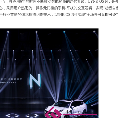
心，领克用6年的时间不断推动智能座舱的迭代升级。LYNK OS N，是
核心，采用
用户熟悉的、操作无门槛的手机
/平板的交互逻辑，
实现
“超级自
于行业首搭的
OCR扫描识别技术，LYNK OS
N
可实现
“全场景可见即可说