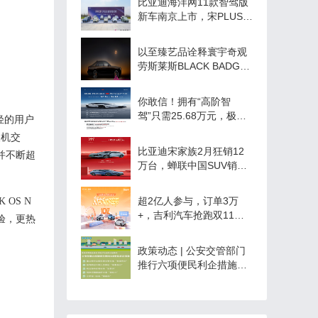
比亚迪海洋网11款智驾版
新车南京上市，宋PLUS智
驾版、海豹06DM-i智驾版
实测
以至臻艺品诠释寰宇奇观
劳斯莱斯BLACK BADGE
古思特“蚀日幻冕”专属典
藏版桀骜出世
你敢信！拥有“高阶智
驾”只需25.68万元，极狐
轻的用户
阿尔法S先行版PRO震撼
人机交
上市
比亚迪宋家族2月狂销12
并不断超
万台，蝉联中国SUV销
冠！
超2亿人参与，订单3万
OS N
+，吉利汽车抢跑双11，
验，更热
拉开车市年末冲刺战
政策动态 | 公安交管部门
推行六项便民利企措施服
务保障物流畅通 促进产业
链供应链稳定