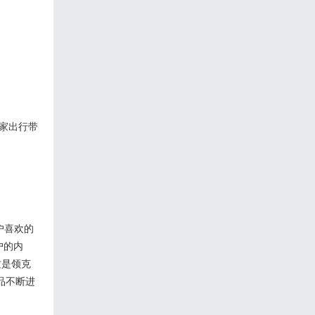
全家出行带
户喜欢的
户的内
这是领克
品不断进