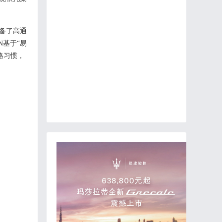
。
N配备了高通
N
基于
“易
格习惯
，