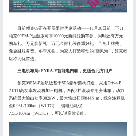
目前领克
0
9
正在开展限时优惠活动
——
11月30日
前，
下订
领克
09
EM-P远航版可
享
10000元新能源购车券
，同时还有万元
购车礼、万元焕新礼、万元金融礼等多重好礼，且免上牌费、
免金融服务费。冬季来临，为家人打造移动的
“避风港”，领克0
9
堪称无忧首选。
三电机布局
+
FYRA-E智能电四驱
，更适合北方用户
领克
0
9
EM-
P
远航版基于
SPA豪华架构打造，采用
Drive-E
2.0TD高功率发动机加三电机，匹配3挡混动专用变速箱，动力
系统最大输出功率382kW，最大输出扭距844N·m，综合油耗低
至0.95L/100km（WLTC），馈电油耗仅
7.5L/100km（WLTC）
，可以说高效节能。