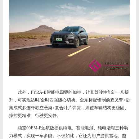
此外，
FYRA-E智能电四驱
的加持，让其驾驶性能进一步提
升，可实现
适时
/全时四驱随心切换
。全系标配铝制前双叉臂
+后
集成式多连杆独立悬架+复合叶片弹簧，
则
使车辆结构更稳固、
操控更精准、行驶更安静。
领克
0
9
EM-P远航版提供纯电、智能电混、纯电增程三种动
力模式，实现一车多能。不仅如此，它还为用户提供雪地、越