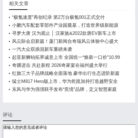
相关文章
“极氪速度”再创纪录 第2万台极氪001正式交付
小鹏汽车配套零部件产业园奠基，打造世界级新能源
智能汽车集群
寻梦大唐 汉为观止 │ 汉家族&2022款唐EV新车上市
发布会，敬请期待！
风云际会启新篇！厦门新闽合奇瑞风云体验中心盛大
开业
一汽大众双插混新车重磅来袭
起亚新狮铂拓界诚意上市 全国统一“焕新一口价”10.99
万元起
奇骥进击 共赴新程 2026奇家宴在福州盛大举行
红旗三大子品牌战略全面落地 豪华出行生态进阶新篇
章
猛士M817 Hero版上市，华为乾崑加持打造越野安全
标杆！
东风与华为强强联手发布“奕境”品牌，定义智慧家庭
出行新时代
评论