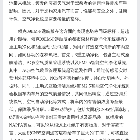
池带来挑战，频发的雾霾天气对于驾乘者的健康也将带来严重
影响。因此，对于选购家用汽车而言，性能与安全之外，健康
环保、空气净化也是需要考量的指标。
领克
0
9
EM-P远航版在这方面的表现也堪称同级标杆，超越
用户期待。领克0
9
EM-P远航版的都市森林座舱净化系统拥有3
重主动净化和3重被动防护功能，为用户打造空气清新的车内空
间，如同移动的森林氧吧。首先，
3
重主动净化，包含主动式座
舱清洁、
AQS空气质量管理系统以及P
M2.5
智能空气净化系统。
其中，
AQS空气质量管理系统
起到监测作用，
通过传感器实时
监测外部环境中
CO、NOx等有害物
的
浓度，并自动切换内、外
循环。同时，主动式座舱清洁系统和
PM2.5智能空气净化系统
则
会根据车内车外的空气质量
情况
，
共同做出响应
，通过空调系
统换气、空气自动净化等方式，将车内的有害物浓度降至最
低
，保障乘员健康
。
3
重被动防护，包括大面积
C
N95
空调滤芯
，
0沥青/
0
杂棉
/
0
有害溶剂三零健康用料以及高品质、低挥发的
N
APPA
真皮，可以说从根源上杜绝了有害物质。对于雾霾而
言，大面积
CN95空调滤芯
堪称给车了巨大的
“口罩”，可将直径