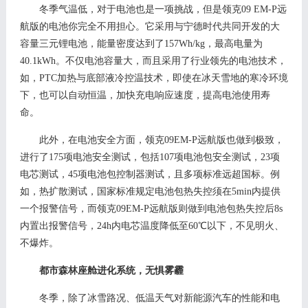
冬季气温低，对于电池也是一项挑战，但是领克
09 EM-P远
航版
的电池你完全不用担心。它
采用与宁德时代共同开发的大
容量三元锂电池，能量密度达到了
157Wh/kg，最高电量为
40.1kWh。
不仅电池容量大，而且采用了行业领先的电池技术，
如，
PTC加热与底部液冷控温技术
，即使在冰天雪地的寒冷环境
下，也可以自动恒温，加快充电响应速度，提高电池使用寿
命。
此外，在电池安全方面，领克
0
9
EM-P远航版也做到极致，
进行了1
75
项电池安全测试，包括
1
07
项电池包安全测试
，
23项
电芯测试，45项
电池包
控制器测试，
且多项标准远超国标。例
如，热扩散测试，国家标准规定电池包热失控须在
5min内提供
一个报警信号
，而领克
0
9
EM-P远航版则做到电池包热失控后
8s
内置出报警信号，24h内电芯温度降低至60℃以下，不见明火、
不爆炸
。
都市森林座舱进化系统，无惧雾霾
冬季，除了冰雪路况、低温天气对新能源汽车的性能和电