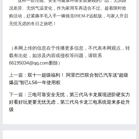
这样一款性能、安全与健康环保全面兼顾的产品，无惧路
况差异、无惧气温变化，作为家用车再适合不过。趁着限时抢
购活动，赶紧薅羊毛入手一辆领克
0
9
EM-P远航版，与家人开启
无忧无虑的冬日之旅吧！
（本网上传的信息在于传播更多信息，不代表本网观点，转
载有出处，如涉及内容或侵权等问题，请联系
66195034@qq.com删除）
上一篇：
双十一超级福利！ 阿里巴巴联合智己汽车送“超级
爆品”智己LS6一年使用权
下一篇：
三电可靠安全无忧，第三代马卡龙展现进阶硬实力
好看好玩更要无忧无虑，第三代马卡龙三电系统迎来多处升
级