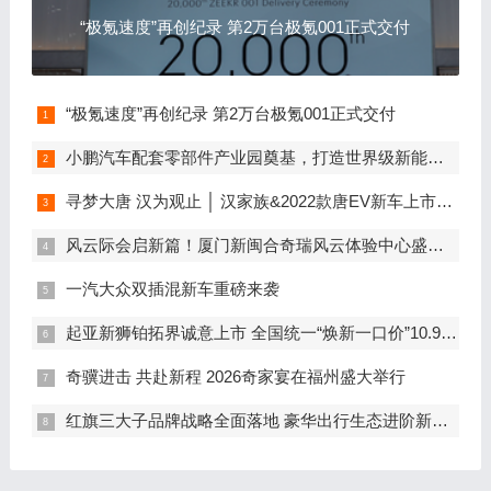
“极氪速度”再创纪录 第2万台极氪001正式交付
“极氪速度”再创纪录 第2万台极氪001正式交付
小鹏汽车配套零部件产业园奠基，打造世界级新能源智能汽车集群
寻梦大唐 汉为观止 │ 汉家族&2022款唐EV新车上市发布会，敬请期待！
风云际会启新篇！厦门新闽合奇瑞风云体验中心盛大开业
一汽大众双插混新车重磅来袭
起亚新狮铂拓界诚意上市 全国统一“焕新一口价”10.99万元起
奇骥进击 共赴新程 2026奇家宴在福州盛大举行
红旗三大子品牌战略全面落地 豪华出行生态进阶新篇章