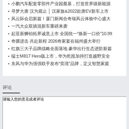
小鹏汽车配套零部件产业园奠基，打造世界级新能源
智能汽车集群
寻梦大唐 汉为观止 │ 汉家族&2022款唐EV新车上市
发布会，敬请期待！
风云际会启新篇！厦门新闽合奇瑞风云体验中心盛大
开业
一汽大众双插混新车重磅来袭
起亚新狮铂拓界诚意上市 全国统一“焕新一口价”10.99
万元起
奇骥进击 共赴新程 2026奇家宴在福州盛大举行
红旗三大子品牌战略全面落地 豪华出行生态进阶新篇
章
猛士M817 Hero版上市，华为乾崑加持打造越野安全
标杆！
东风与华为强强联手发布“奕境”品牌，定义智慧家庭
出行新时代
评论