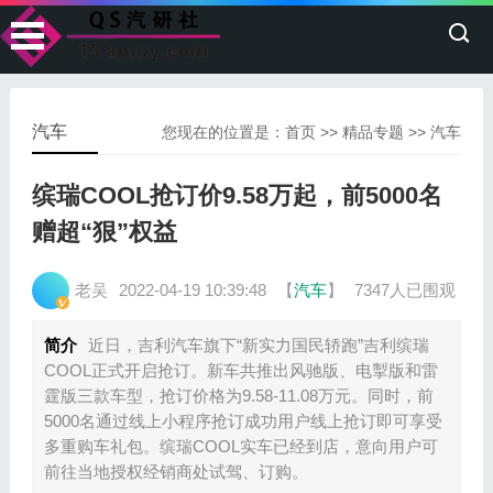
汽车
您现在的位置是：
首页
>>
精品专题
>>
汽车
缤瑞COOL抢订价9.58万起，前5000名
赠超“狠”权益
老吴
2022-04-19 10:39:48
【
汽车
】
7347人已围观
简介
近日，吉利汽车旗下“新实力国民轿跑”吉利缤瑞
COOL正式开启抢订。新车共推出风驰版、电掣版和雷
霆版三款车型，抢订价格为9.58-11.08万元。同时，前
5000名通过线上小程序抢订成功用户线上抢订即可享受
多重购车礼包。缤瑞COOL实车已经到店，意向用户可
前往当地授权经销商处试驾、订购。