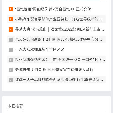
“极氪速度”再创纪录 第2万台极氪001正式交付
小鹏汽车配套零部件产业园奠基，打造世界级新能源智能汽车集群
寻梦大唐 汉为观止 │ 汉家族&2022款唐EV新车上市发布会，敬请期待！
风云际会启新篇！厦门新闽合奇瑞风云体验中心盛大开业
一汽大众双插混新车重磅来袭
起亚新狮铂拓界诚意上市 全国统一“焕新一口价”10.99万元起
奇骥进击 共赴新程 2026奇家宴在福州盛大举行
红旗三大子品牌战略全面落地 豪华出行生态进阶新篇章
本栏推荐