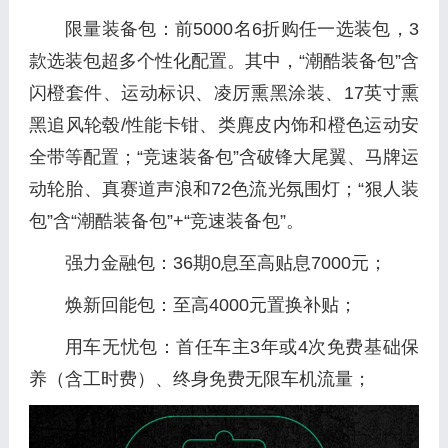
限量装备包：前5000名6折购任一选装包，3
款选装包超多个性化配置。其中，“潮酷装备包”含
闪橙套件、运动标识、凌厉熏黑涂装、17英寸熏
黑追风轮毂/性能卡钳、类麂皮内饰和橙色运动安
全带等配置；“竞速装备包”含破锋大尾翼、马牌运
动轮胎、真赛道声浪和72色流光氛围灯；“狠人装
包”含“潮酷装备包”+“竞速装备包”。
强力金融包：36期0息至高贴息7000元；
焕新回能包：至高4000元置换补贴；
用车无忧包：首任车主3年或4次免费基础保
养（含工时费）、终身免费无限车机流量；