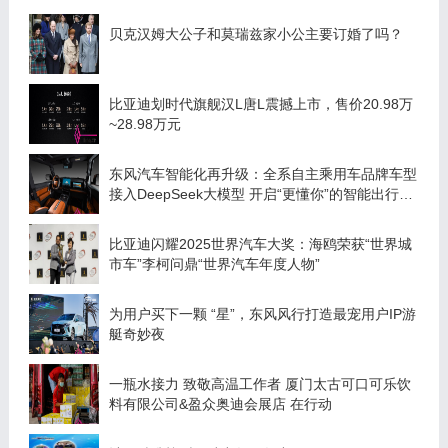
贝克汉姆大公子和莫瑞兹家小公主要订婚了吗？
比亚迪划时代旗舰汉L唐L震撼上市，售价20.98万
~28.98万元
东风汽车智能化再升级：全系自主乘用车品牌车型
接入DeepSeek大模型 开启“更懂你”的智能出行时
代
比亚迪闪耀2025世界汽车大奖：海鸥荣获“世界城
市车”李柯问鼎“世界汽车年度人物”
为用户买下一颗 “星”，东风风行打造最宠用户IP游
艇奇妙夜
一瓶水接力 致敬高温工作者 厦门太古可口可乐饮
料有限公司&盈众奥迪会展店 在行动