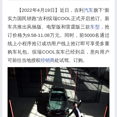
【2022年4月19日】近日，吉利
汽车
旗下“新
实力国民轿跑”吉利缤瑞COOL正式开启抢订。新
车共推出风驰版、电掣版和雷霆版三款
车型
，抢
订价格为9.58-11.08万元。同时，前5000名通过
线上小程序抢订成功用户线上抢订即可享受多重
购车礼包。缤瑞COOL实车已经到店，意向用户
可前往当地授权
经销商
处试驾、订购。