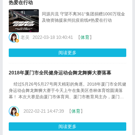
热爱在行动
同源共流 守望不离361°集团捐赠1000万现金
及物资驰援泉州抗疫前线#热爱在行动
老吴
2022-03-18 10:40:41
【
体育
】
阅读更多
2018年厦门市全民健身运动会舞龙舞狮大赛落幕
经过5月26号5月27号两天精彩的角逐。2018年厦门市全民健
身运动会舞龙舞狮大赛于今天上午在集美区杏林体育馆圆满落
幕！ 本次大赛是由厦门市体育局、厦门市教育局主办，厦门市
社会指导中心、集美区体育总会、厦门市龙狮协会承办，厦门
盈众奥迪协办。参与本次比赛执法的队伍中，有国际级、国家
2022-02-21 14:47:39
【
体育
】
级、一级和二级裁判员共21位。其中共有24个参赛单位，34支
龙狮队伍参加比赛，运动员总人数365人，参会人数400余人。
阅读更多
乌石浦小···