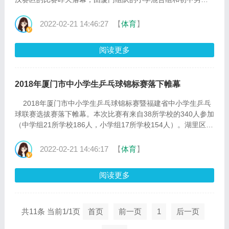
组代表福建省参赛，两支球队在比赛中表现出色，在决赛中福
建小学组和初中男子组分别以1比0和3比1力克实力强劲的东道
2022-02-21 14:46:27
【
体育
】
主湖北武汉队，夺得小学混合组和初中男子组两项冠军。
本次武汉站的比赛由湖北、福建、湖···
阅读更多
2018年厦门市中小学生乒乓球锦标赛落下帷幕
2018年厦门市中小学生乒乓球锦标赛暨福建省中小学生乒乓
球联赛选拔赛落下帷幕。本次比赛有来自38所学校的340人参加
（中学组21所学校186人，小学组17所学校154人）。湖里区少
体校共派出41名乒乓球队员代表我区二所中学和三所小学参加
比赛。 在初中组五个项目的比赛中，湖里中学代表队5名参
2022-02-21 14:46:17
【
体育
】
赛队员（4男1女）在所报的四个项目（男子单打、女子单打、
男子双打、混合双打）中获得了其中三项第一名···
阅读更多
共11条 当前1/1页
首页
前一页
1
后一页