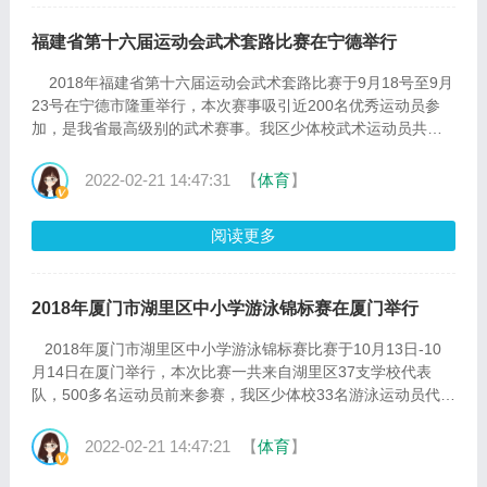
福建省第十六届运动会武术套路比赛在宁德举行
2018年福建省第十六届运动会武术套路比赛于9月18号至9月
23号在宁德市隆重举行，本次赛事吸引近200名优秀运动员参
加，是我省最高级别的武术赛事。我区少体校武术运动员共有
17人获选厦门队(全队21人)参加本次比赛并获得以下优异的成
绩： 一、金牌榜 1.男子甲组剑术：王彦宇 冠军（湖里外分校）
2022-02-21 14:47:31
【
体育
】
2.男子乙组长拳：苏宏涛 冠军（乌石浦小学） 3.男子乙组刀
术：苏宏涛 冠军（乌石浦小学） 4.男子乙组棍术：苏宏涛 冠军
阅读更多
（乌···
2018年厦门市湖里区中小学游泳锦标赛在厦门举行
2018年厦门市湖里区中小学游泳锦标赛比赛于10月13日-10
月14日在厦门举行，本次比赛一共来自湖里区37支学校代表
队，500多名运动员前来参赛，我区少体校33名游泳运动员代表
各自学校参加本次比赛并获得以下名次： 初中组（7人）：14
个第一 甲组（13人）：14个第一、7个第二、2个第三 乙组
2022-02-21 14:47:21
【
体育
】
（11人）：11个第一、6个第二、3个第三 丙组 ( 2人 ) ：3个
第一、1个第二 值得一提的是本次比赛人数比去年翻了一倍···