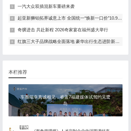
一汽大众双插混新车重磅来袭
起亚新狮铂拓界诚意上市 全国统一“焕新一口价”10.99万元起
奇骥进击 共赴新程 2026奇家宴在福州盛大举行
红旗三大子品牌战略全面落地 豪华出行生态进阶新篇章
本栏推荐
车圈瑞幸真诚相见，睿蓝7福建媒体试驾约见鹭
岛