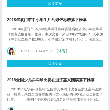
阅读更多
2018年厦门市中小学生乒乓球锦标赛落下帷幕
2018年厦门市中小学生乒乓球锦标赛暨福建省中小学生乒乓
球联赛选拔赛落下帷幕。本次比赛有来自38所学校的340人参加
（中学组21所学校186人，小学组17所学校154人）。湖里区少
体校共派出41名乒乓球队员代表我区二所中学和三所小学参加
比赛。 在初中组五个项目的比赛中，湖里中学代表队5名参
2022-02-21 14:47:13
【
体育
】
赛队员（4男1女）在所报的四个项目（男子单打、女子单打、
男子双打、混合双打）中获得了其中三项···
阅读更多
2018全国少儿乒乓球比赛在浙江嘉兴圆满落下帷幕
2018年“红双喜·创新杯”全国少儿乒乓球比赛在浙江嘉兴圆满
落下帷幕，来自全国各省市的47支代表队的486名运动员参加了
比赛。 湖里区少体校代表队9名运动员参加了三个组别的
比赛。柯紫蝶、张甜甜、陈萱萱组成的女子少年队在比赛中敢
打敢拼，出色发挥，挺进决赛，获得了少年组女子团体亚军。