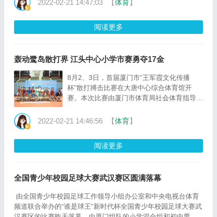
2022-02-21 14:47:03
【
体育
】
这是我校乒乓球队建队以来在全国比赛中女子团体项目取得的
···
阅读更多
轰动鹭岛散打界 江头中心小学市赛勇夺17金
8月2、3日，首届厦门市“王军霞文化传播
杯”散打搏击比赛在大唐中心综合体育馆开
赛。本次比赛由厦门市体育局社会体育指导中
心主办，厦门市散打搏击协会、厦门市思明区
武术协会承办。比赛分为幼儿男子组，少儿女
2022-02-21 14:46:56
【
体育
】
子甲、乙组，少儿男子甲、乙组，少年男子
甲、乙组，少年女子甲、乙组九个组别，吸引
阅读更多
了厦门、泉州、漳州以及香港共25支代表
队，365名选手进行角逐。 比赛过程中，江小
的选手们“远则拳打脚踢，近则贴身快···
全国青少年校园足球大赛武汉赛区圆满落幕
由全国青少年校园足球工作领导小组办公室和中央电视台体育
频道联合举办的“谁是球王”新时代杯全国青少年校园足球大赛武
汉赛区的比赛昨天落幕，由厦门组队的小学混合组和初中男子