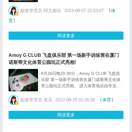
动的力量。面对自然灾害和困境，361°集团
以实际行动向受灾地区伸出援手，为灾区人民
超级管理员-阿北都洽
2023-08-07 22:53:07
【
体
带去了温暖和希望。首先，这次捐赠行动的重
育
】
要性不言而喻。京津冀地区一直以来都是我国
经济发展的重要区域，也是人口密集地带。然
而，近年来，该地区频繁受到自然灾害的袭
阅读更多
击，给当地居民的生活和···
Amoy G CLUB 飞盘俱乐部 第一场新手训练营在厦门
诺斯蒂文化体育公园玩正式亮相!
8月26日晚20:30分，Amoy G CLUB 飞盘俱
乐部 第一场新手训练营在厦门诺斯蒂文化体
育公园玩正式亮相。 进入体育场后由专业的
教练进行一小时的体能及飞盘运动讲解与训练
指导及现场教学 经过一个小时的现场教学后
超级管理员-老吴
2022-08-29 01:26:38
【
体育
】
在在进行分组模拟对抗训练，对抗训练过程
中，小伙伴们不管跑到场地的哪个位置，都相
阅读更多
互抱团，互相照应，发明了体现群友们高级智
慧的抱团式近距离传递战术。 活动分为上下
半场。上半场是适应和热身的阶段···