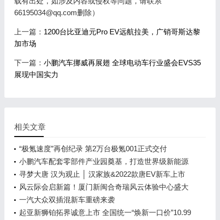
载有出处，如涉及内容或侵权等问题，请联系
66195034@qq.com删除）
上一篇：
1200台比亚迪元Pro EV远航拉美，广销哥斯达黎
加市场
下一篇：
小鹏汽车挪威再展翅 全球电动车行业盛会EVS35
展现中国实力
相关文章
“极氪速度”再创纪录 第2万台极氪001正式交付
小鹏汽车配套零部件产业园奠基，打造世界级新能源
智能汽车集群
寻梦大唐 汉为观止 │ 汉家族&2022款唐EV新车上市
发布会，敬请期待！
风云际会启新篇！厦门新闽合奇瑞风云体验中心盛大
开业
一汽大众双插混新车重磅来袭
起亚新狮铂拓界诚意上市 全国统一“焕新一口价”10.99