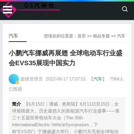
汽车
您现在的位置是：
首页
>>
精品专题
>>
汽车
小鹏汽车挪威再展翅 全球电动车行业盛
会EVS35展现中国实力
超级管理员
2022-06-17 17:07:51
【
汽车
】
7964人
已围观
简介
【6月15日｜挪威 · 奥斯陆】6月11日至15日，全
球规模最大、历史最悠久的新能源汽车行业盛事——第
三十五届世界电动车大会（The 35th
InternationalElectric VehicleSymposium，下
称“EVS35”）于挪威盛大举行。小鹏汽车亮相全球电动