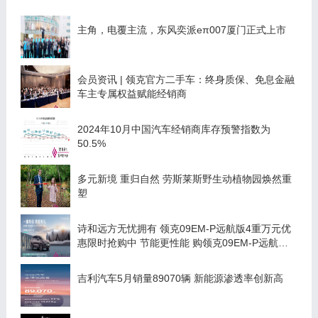
主角，电覆主流，东风奕派eπ007厦门正式上市
会员资讯 | 领克官方二手车：终身质保、免息金融
车主专属权益赋能经销商
2024年10月中国汽车经销商库存预警指数为
50.5%
多元新境 重归自然 劳斯莱斯野生动植物园焕然重
塑
诗和远方无忧拥有 领克09EM-P远航版4重万元优
惠限时抢购中 节能更性能 购领克09EM-P远航版
享多重万元补贴
吉利汽车5月销量89070辆 新能源渗透率创新高