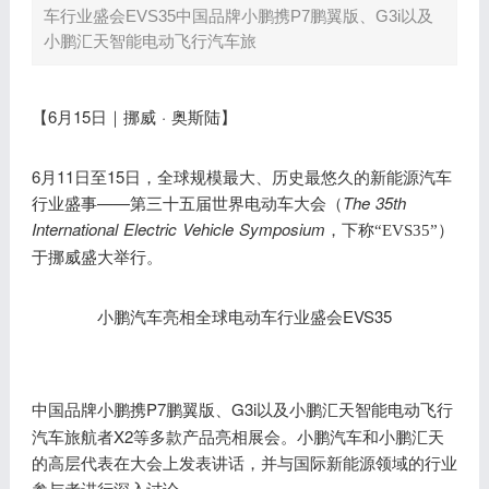
车行业盛会EVS35中国品牌小鹏携P7鹏翼版、G3i以及
小鹏汇天智能电动飞行汽车旅
6月15日｜挪威 · 奥斯陆】
【
6月11日至15日，全球规模最大、历史最悠久的新能源汽车
行业盛事——第三十五届世界电动车大会（
The 35th
International
Electric Vehicle
Symposium
，下称
“EVS35”）
。
于挪威盛大举行
EVS35
小鹏汽车亮相全球电动车行业盛会
P7鹏翼版、G3i以及小鹏汇天智能电动飞行
中国品牌小鹏携
汽车旅航者X2等多款产品亮相展会。小鹏汽车和小鹏汇天
的高层代表在大会上发表讲话，并与国际新能源领域的行业
参与者进行深入讨论。