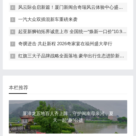
风云际会启新篇！厦门新闽合奇瑞风云体验中心盛大开业
一汽大众双插混新车重磅来袭
起亚新狮铂拓界诚意上市 全国统一“焕新一口价”10.99万元起
奇骥进击 共赴新程 2026奇家宴在福州盛大举行
红旗三大子品牌战略全面落地 豪华出行生态进阶新篇章
本栏推荐
厦漳龙五地百人齐上阵，守护闽南母亲河，夏
天一起“趣”公益