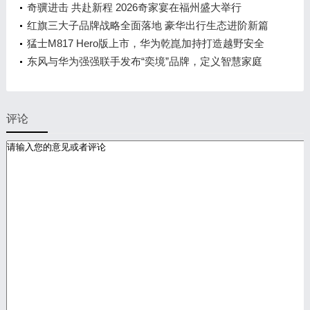
万元起
奇骥进击 共赴新程 2026奇家宴在福州盛大举行
红旗三大子品牌战略全面落地 豪华出行生态进阶新篇
章
猛士M817 Hero版上市，华为乾崑加持打造越野安全
标杆！
东风与华为强强联手发布“奕境”品牌，定义智慧家庭
出行新时代
评论