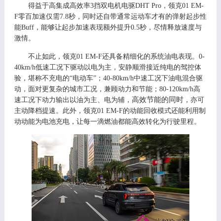
得益于高集成高效率
3挡双电机电驱D
HT Pro
，
领克
01 EM-
F零百加速仅需7.8秒，同时还自带通常运动车才有的弹射起步性
能
B
uff，能够让起步加速表现额外提升0.5秒，尽情释放速度与
激情。
不止如此，领克
0
1 EM-F
还具备精细化的系统油电表现。
0-
40km/h低速工况
下
驱动以电为主，安静顺滑接近纯电的驾控体
验，堪称
不充电的
“电动车”；40-80km/h中速工况下油电混合驱
动，面对更复杂的城市工况，兼顾动力和节能；80-120km/h高
高效节能的同时
速工况下动力输出以油为主、电为辅，
，亦可
主动降档提速
。
此外，
领克
01 EM-F的动能回收模式还能利用制
动动能为电池充电，让每一滴燃油都能
高效转化为行驶里程
。