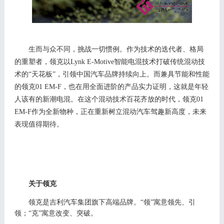
生而与众不同，挑战一切惯例。作为技术的迭代者、格局
的重塑者，领克以
Lynk E-Motive
智能电混技术打破传统混动技
术的
“天花板”，引领中国汽车品牌持续向上。而
兼具节能和性能
的领克
01 EM-F，也在用
全面进阶的产品
实力证明，这就是年轻
人该有的新潮电混。在这个混动技术百花齐放的时代，
领克
0
1
EM-F
作
为全新物种，
正在重新树立混动汽车驾趣新高度，
未来
表现
值得期待
。
关于领克
领克是吉利汽车集团旗下高端品牌。
“领”寓意领先、引
领；“克”寓意改变、突破。