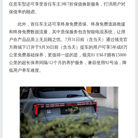
任意车型还可
享
受
首任车主
3年7折
保值焕新服务
，打消
用户
对
保值率的顾虑。
此外，
首任车主
还
可享终身免费质保、终身免费道路救援
和终身免费数据流量，其中质保服务包含智能电混系统
，
让用
户在产品品质上无后顾之忧
。
7月3
1
日前（含当天）通过领克官
方商城下订并于
9月3
0
日前（含当天）提车的用户可享
5年或8万
公里免费基础保养，更值得一提的是，
领克
01 EM-F拥有
15000
公里
的超长
保养间隔
/
12
个月的养护服务，兼容使用
9
2
号油，
降
低用户养车难度。