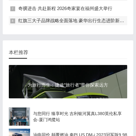
奇骥进击 共赴新程 2026奇家宴在福州盛大举行
红旗三大子品牌战略全面落地 豪华出行生态进阶新篇章
本栏推荐
为旅行而生：捷途“旅行者”带你探索远方
与您同行 臻享时光 吉利银河翼真L380英伦私享
会-厦门鸿鹭站
油电同价 颠覆燃油 秦PLUS DM-i 2023冠军版9.98