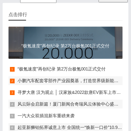
点击排行
“极氪速度”再创纪录 第2万台极氪001正式交付
“极氪速度”再创纪录 第2万台极氪001正式交付
小鹏汽车配套零部件产业园奠基，打造世界级新能源智能汽车集群
寻梦大唐 汉为观止 │ 汉家族&2022款唐EV新车上市发布会，敬请期待！
风云际会启新篇！厦门新闽合奇瑞风云体验中心盛大开业
一汽大众双插混新车重磅来袭
起亚新狮铂拓界诚意上市 全国统一“焕新一口价”10.99万元起