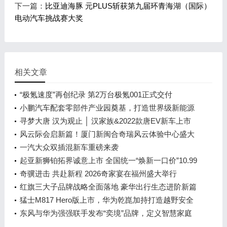
下一篇：
比亚迪海豚 元PLUS斩获第九届环青海湖（国际）
电动汽车挑战赛大奖
相关文章
“极氪速度”再创纪录 第2万台极氪001正式交付
小鹏汽车配套零部件产业园奠基，打造世界级新能源
智能汽车集群
寻梦大唐 汉为观止 │ 汉家族&2022款唐EV新车上市
发布会，敬请期待！
风云际会启新篇！厦门新闽合奇瑞风云体验中心盛大
开业
一汽大众双插混新车重磅来袭
起亚新狮铂拓界诚意上市 全国统一“焕新一口价”10.99
万元起
奇骥进击 共赴新程 2026奇家宴在福州盛大举行
红旗三大子品牌战略全面落地 豪华出行生态进阶新篇
章
猛士M817 Hero版上市，华为乾崑加持打造越野安全
标杆！
东风与华为强强联手发布“奕境”品牌，定义智慧家庭
出行新时代