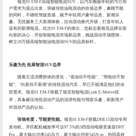
领克
0
1 EM-F
高
端智能电混
SUV
，
以汽车圈最年轻的
70万用
户需求为源点出发，
突破传统油电混动的价值边界，兼顾节能
的同时，不牺牲驾驶质感，
赋予年轻用户豪华品质、新潮乐
趣、无忧服务三大新潮体验，拉动混动换代升级，
打造年轻人
该有的新潮电混。此次
01 EM-F
的推出，也标志着领克品牌全面
向新的决心，开创智能电混市场新品类，挑战混动市场惯例，
树立
20
万级高端智能油电混动
SUV
的品质标杆。
乐趣为先
拓展智混
S
UV
边界
随着主流消费群体的变化，
“
省油但不性能
”、“
用电但不智
能
”、“
向新但不新潮
”的
传统混动汽车
，
早已不能满足他们的
全
部
需求。
领克
0
1 EM-F
搭载了领克智能电混
Lynk
E-M
otive技
术，具备碾压传统混动产品的澎湃性能与驾驭乐趣，
刷新用户
对混动产品的认知
。
张弛有度，节能更性能。
领克
0
1 EM-F
搭载
DHE15混动专用
发动机
，并匹配机械效率可达
97.5%的3挡混动电驱变速器D
HT
P
ro，
最大输出功率
245马力，最大输出扭矩545N·m
，协同高效