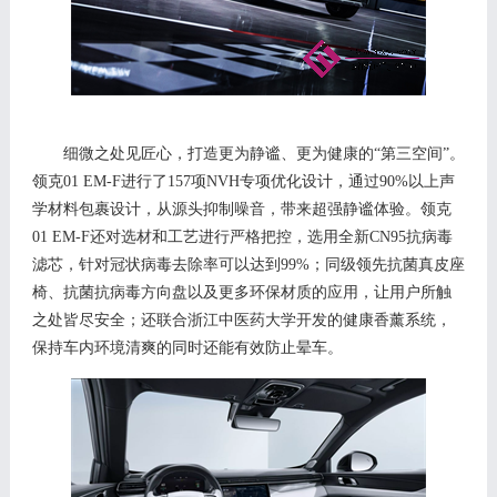
细微之处见匠心
，
打造更为静谧、更为健康的
“第三空间”。
领克
01 EM-F进行
了
157项
N
VH
专项
优化设计，
通过
90%以上声
学材料包裹设计
，
从源头抑制噪音，带来超强静谧体验。
领克
0
1 EM-F
还对选材和工艺进行严格把控，选用全新
C
N95
抗病毒
滤芯，针对冠状病毒去除率可以达到
9
9%
；同级领先抗菌真皮座
椅、抗菌抗病毒方向盘以及更多环保材质的应用，让用户所触
之处皆尽安全；还联合浙江中医药大学开发的健康香薰系统，
保持车内环境清爽的同时还能有效防止晕车。