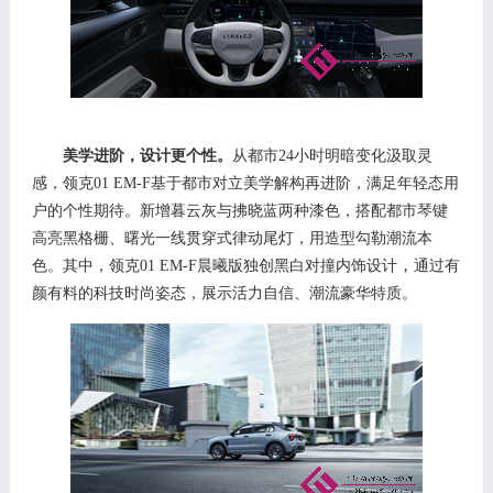
美学进阶，设计更个性。
从都市
24小时明暗变化汲取灵
感，
领克
01 EM-F
基于都市对立美学
解构再
进阶，满足年轻态用
户的个性期待。新增暮云灰与拂晓蓝两种漆色，搭配都市琴键
高亮黑格栅、曙光一线贯穿式律动尾灯，用造型勾勒潮流本
，
色。
其中，
领克
01 EM-F晨曦版独创黑白对撞内饰设计
通过有
颜有料的科技时尚
姿态
，展示活力自信、潮流
豪华
特质。