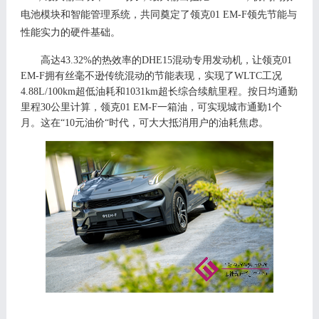
电池模块和智能管理系统，共同奠定了领克
0
1 EM-F
领先节能与
性能实力的硬件基础。
高达
43.32%的热效率
的
DHE15混动专用发动机，
让领克
0
1
EM-F
拥有
丝毫不逊传统混动的节能表现，
实现了
WLTC工况
4.88L/100km超低油耗和1031km超长综合续航里程。按日均通勤
里程30公里计算，领克01 EM-F一箱油，可实现城市通勤1个
月。这在“10元油价“时代，可大大抵消用户的油耗焦虑。