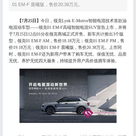
01 EM-F 晨曦版，售价20.38万元。
【
7月2
5
日】
今日，
领克
Lynk E-Motive智能电混技术首款油
电混动车型——领克01 EM-F高端智能电混SUV
宣告上市，并
将
于
7
月
2
5
日
12
点
0
1
分在
领克商城
正式开售
。
新车共
计
推出
3
个版
型
，领克
01 EM-F AM，
售价
18.18万元；领克01 EM-F PM，
售
价
19.18
万
元；领克
01 EM-F 晨曦版，售价20.38万元。
上市同
时，
领克
01 EM-F
还
为
新
用户
带来了购车
无忧、保值无忧
、品质
无忧、养护无忧四大
服务
，持续提升用户高价值拥车体验。