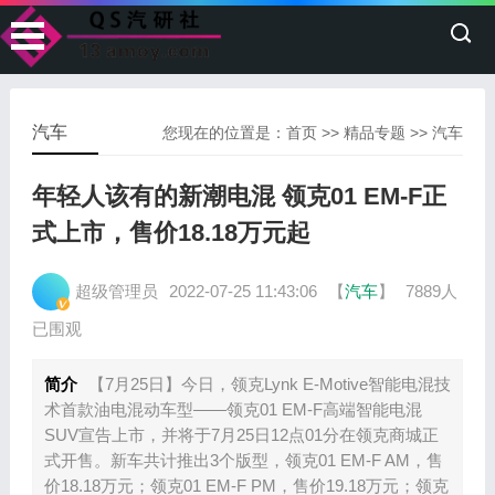
汽车
您现在的位置是：
首页
>>
精品专题
>>
汽车
年轻人该有的新潮电混 领克01 EM-F正
式上市，售价18.18万元起
超级管理员
2022-07-25 11:43:06
【
汽车
】
7889人
已围观
简介
【7月25日】今日，领克Lynk E-Motive智能电混技
术首款油电混动车型——领克01 EM-F高端智能电混
SUV宣告上市，并将于7月25日12点01分在领克商城正
式开售。新车共计推出3个版型，领克01 EM-F AM，售
价18.18万元；领克01 EM-F PM，售价19.18万元；领克