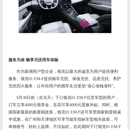
服务为保
畅享无忧用车体验
作为新潮用户型企业，领克以最大的诚意为用户提供便利
服务
。
领克
01 EM-F
提供购车
无忧、保值无忧
、品质无忧、养护
无忧四大
服务
，让年轻用户的拥车生活更加
“省心省钱省时”。
9月3
0
日前（含当天）下订领克
0
1 EM-F
任意车型的用户，
订车立享
4
000
元领享金，至高可享
4000
元置换补贴。同时，
根
据国家最新的购置税政策，领克
01 EM-F
还
可享受国家购置税减
半优惠，在广州和天津地区
可享节能车指标车型相关政策，
可
单独摇号，
轻松上蓝牌
。
不仅如此，在此期间下订领克
0
1 EM-F