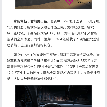
常用常新，智能更出色。
领克
01 EM-F基于全新一代电子电
气架构
打造
，用软件定义混动体验上限，支持底盘域、智驾
域、座舱域、车身域四大域
OTA升级，
为年轻态用户带来
智能
混动的全新体验。
同时，
领克
01 EM-F
还
搭载
了
27项
智能
驾驶辅
助功能
，
让出行更加轻松从容。
领克
01 EM-F的智能数字座舱
也
刷新了高端智混新体验
。智
能车机系统搭载
了先进的
车规级
7nm高通骁龙SA8155芯片
；高
清智控三联屏
包含
7.4英寸全彩W-HUD、12.3英寸全液晶仪表盘
和12.8英寸中央触控屏，
搭配
全新智能
AI语音助手，
操作便捷流
畅，大幅
提升座舱趣味性和便利性
。