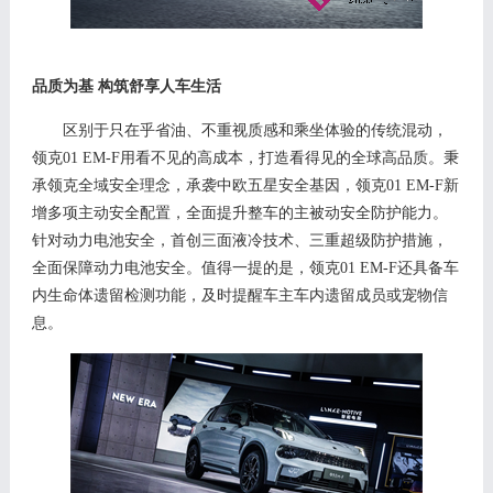
品质为基
构筑舒享人车生活
区别于只在乎省油、不重视质感和乘坐体验的传统混动，
领克
01 EM-F用看不见的高成本，打造看得见的
全球
高品质。秉
承领克全域安全理念，承袭中欧五星安全基因，
领克
0
1 EM-F
新
增多项主动安全配置，
全面
提升
整车的
主被动安全防护能力
。
针对动力电池安全，
首创三面液冷技术、三重超级防护措施，
全面保障动力电池安全。值得一提的是，领克
01 EM-F还具备车
内生命体遗留检测功能，及时提醒车主车内遗留成员或宠物信
息。