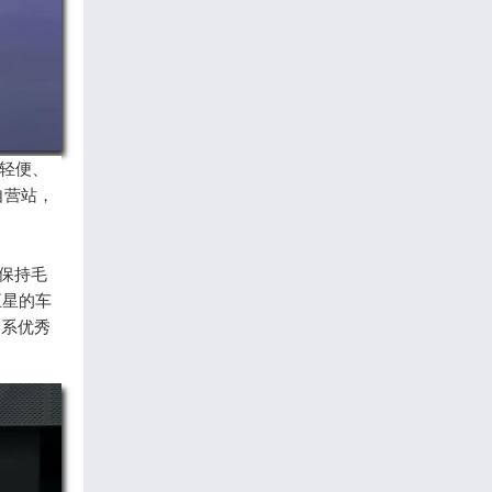
轻便、
自营站，
保持毛
五星的车
全系优秀