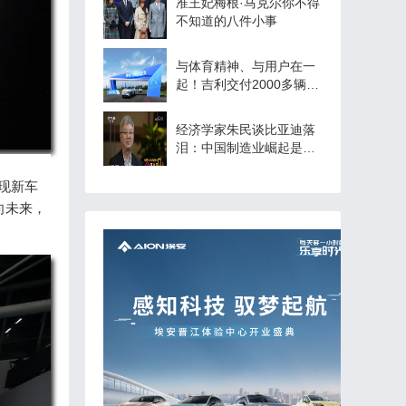
准王妃梅根·马克尔你不得
不知道的八件小事
与体育精神、与用户在一
起！吉利交付2000多辆杭
州亚运会用车
经济学家朱民谈比亚迪落
泪：中国制造业崛起是一
代人的骄傲
现新车
向未来，