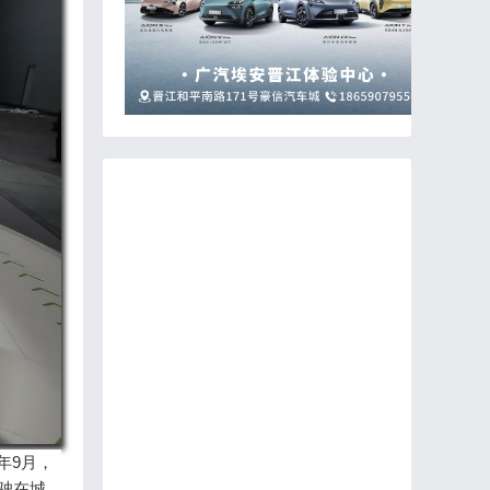
年9月，
驶在城