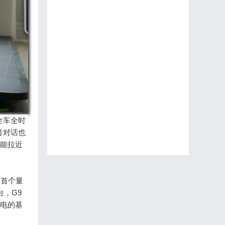
全车全时
音对话也
功能拉近
内首个量
台，G9
充电的基