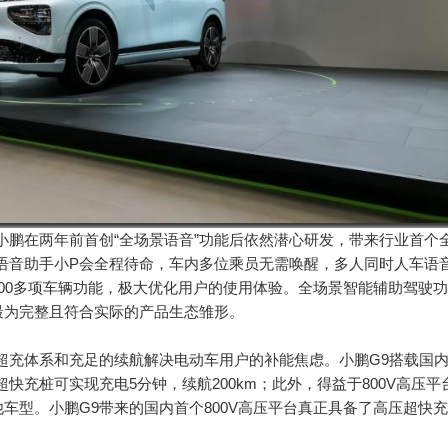
小鹏在两年前首创“全场景语音”功能后依然潜心研发，带来行业首个
，语音助手小P会全程待命，车内多位乘员无需唤醒，多人同时人车语
00多项车辆功能，极大优化用户的使用体验。全场景智能辅助驾驶
最为完整且符合实际的产品生态雏形。
超充体系和充足的续航解决电动车用户的补能焦虑。小鹏G9搭载国
4超快充桩可实现充电5分钟，续航200km；此外，得益于800V高压平
车型。小鹏G9带来的国内首个800V高压平台真正具备了高压超快