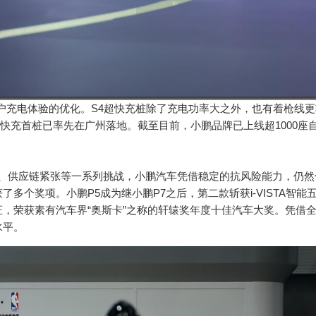
户充电体验的优化。S4超快充桩除了充电功率大之外，也有着枪线更
快充首桩已率先在广州落地。截至目前，小鹏品牌已上线超1000座
涨、供应链紧张等一系列挑战，小鹏汽车凭借稳定的抗风险能力，仍然
多个奖项。小鹏P5成为继小鹏P7之后，第二款斩获i-VISTA智能
证，荣获素有汽车界“奥斯卡”之称的轩辕奖年度十佳汽车大奖。凭借
水平。