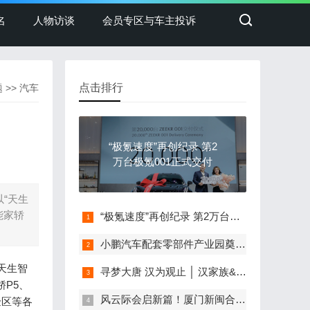
名
人物访谈
会员专区与车主投诉
点击排行
题
>>
汽车
“极氪速度”再创纪录 第2
万台极氪001正式交付
“天生
能家轿
“极氪速度”再创纪录 第2万台极氪001正式交付
小鹏汽车配套零部件产业园奠基，打造世界级新能源智能汽车集群
天生智
寻梦大唐 汉为观止 │ 汉家族&2022款唐EV新车上市发布会，敬请期待！
轿P5、
风云际会启新篇！厦门新闽合奇瑞风云体验中心盛大开业
验区等各