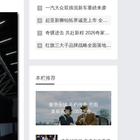
一汽大众双插混新车重磅来袭
起亚新狮铂拓界诚意上市 全国统一“焕新一口价”10.99万元起
奇骥进击 共赴新程 2026奇家宴在福州盛大举行
红旗三大子品牌战略全面落地 豪华出行生态进阶新篇章
本栏推荐
奢华永续 不朽传奇 劳斯
莱斯庆贺《007之金手
指》幻影首登银幕60周
年