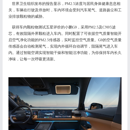
世界卫生组织发布的报告显示，
PM2.5浓度与居民身体健康息息相
关，车辆在行驶及停放时，车内环境会受到汽车尾气、道路扬尘和工
业排放颗粒物的威胁。
获得车内颗粒物测试五星评价的小鹏
G9，采用PM2.5及CN95滤
芯，有效阻隔外界颗粒进入车内。同时配置了可依据空气质量智能开
启空气净化功能的PM2.5传感器，实时监控空气质量。G9的空气质量
传感器会自动检测尾气，实现内外循环自动调节，阻隔尾气进入车
内。通过智能空调实现智能干燥和智能洁净功能，为你保持车内长久
净味，让每一次呼吸更清新。