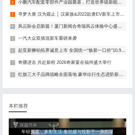
小鹏汽车配套零部件产业园奠基，打造世界级新能源智能汽车集群
寻梦大唐 汉为观止 │ 汉家族&2022款唐EV新车上市发布会，敬请期待！
风云际会启新篇！厦门新闽合奇瑞风云体验中心盛大开业
一汽大众双插混新车重磅来袭
起亚新狮铂拓界诚意上市 全国统一“焕新一口价”10.99万元起
奇骥进击 共赴新程 2026奇家宴在福州盛大举行
红旗三大子品牌战略全面落地 豪华出行生态进阶新篇章
本栏推荐
年轻深蓝，多彩生活-集拍摄与投影于一身的深