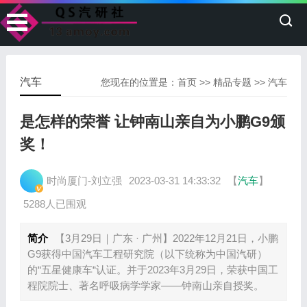
汽车
您现在的位置是：
首页
>>
精品专题
>>
汽车
是怎样的荣誉 让钟南山亲自为小鹏G9颁
奖！
时尚厦门-刘立强
2023-03-31 14:33:32
【
汽车
】
5288人已围观
简介
【3月29日｜广东 · 广州】2022年12月21日，小鹏
G9获得中国汽车工程研究院（以下统称为中国汽研）
的“五星健康车“认证。并于2023年3月29日，荣获中国工
程院院士、著名呼吸病学学家——钟南山亲自授奖。