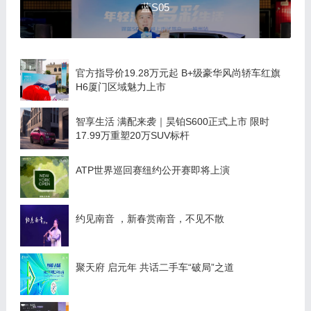
蓝S05
官方指导价19.28万元起 B+级豪华风尚轿车红旗
H6厦门区域魅力上市
智享生活 满配来袭｜昊铂S600正式上市 限时
17.99万重塑20万SUV标杆
ATP世界巡回赛纽约公开赛即将上演
约见南音 ，新春赏南音，不见不散
聚天府 启元年 共话二手车“破局”之道