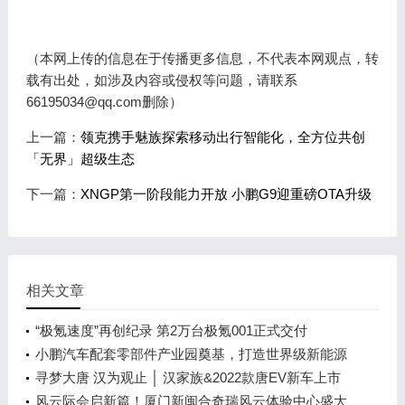
（本网上传的信息在于传播更多信息，不代表本网观点，转
载有出处，如涉及内容或侵权等问题，请联系
66195034@qq.com删除）
上一篇：
领克携手魅族探索移动出行智能化，全方位共创
「无界」超级生态
下一篇：
XNGP第一阶段能力开放 小鹏G9迎重磅OTA升级
相关文章
“极氪速度”再创纪录 第2万台极氪001正式交付
小鹏汽车配套零部件产业园奠基，打造世界级新能源
智能汽车集群
寻梦大唐 汉为观止 │ 汉家族&2022款唐EV新车上市
发布会，敬请期待！
风云际会启新篇！厦门新闽合奇瑞风云体验中心盛大