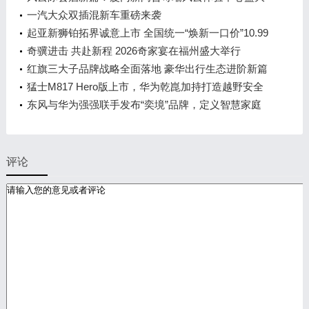
开业
一汽大众双插混新车重磅来袭
起亚新狮铂拓界诚意上市 全国统一“焕新一口价”10.99
万元起
奇骥进击 共赴新程 2026奇家宴在福州盛大举行
红旗三大子品牌战略全面落地 豪华出行生态进阶新篇
章
猛士M817 Hero版上市，华为乾崑加持打造越野安全
标杆！
东风与华为强强联手发布“奕境”品牌，定义智慧家庭
出行新时代
评论