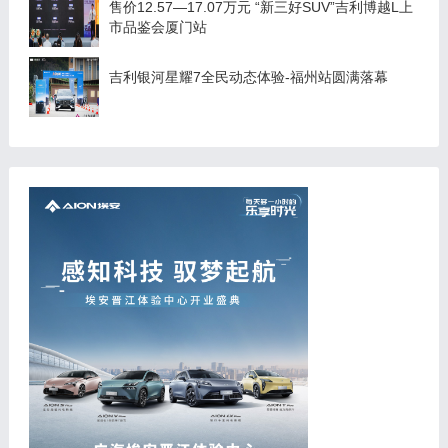
售价12.57—17.07万元 “新三好SUV”吉利博越L上
市品鉴会厦门站
吉利银河星耀7全民动态体验-福州站圆满落幕