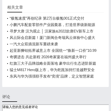
相关文章
“极氪速度”再创纪录 第2万台极氪001正式交付
小鹏汽车配套零部件产业园奠基，打造世界级新能源
智能汽车集群
寻梦大唐 汉为观止 │ 汉家族&2022款唐EV新车上市
发布会，敬请期待！
风云际会启新篇！厦门新闽合奇瑞风云体验中心盛大
开业
一汽大众双插混新车重磅来袭
起亚新狮铂拓界诚意上市 全国统一“焕新一口价”10.99
万元起
奇骥进击 共赴新程 2026奇家宴在福州盛大举行
红旗三大子品牌战略全面落地 豪华出行生态进阶新篇
章
猛士M817 Hero版上市，华为乾崑加持打造越野安全
标杆！
东风与华为强强联手发布“奕境”品牌，定义智慧家庭
出行新时代
评论