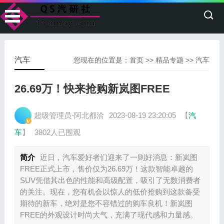
汽车
您现在的位置是：
首页
>>
精品专题
>>
汽车
26.69万！快来抢购新岚图FREE
超级管理员-阿北都洽
2023-08-19 23:20:05
【
汽
车
】
3802人已围观
简介
近日，汽车爱好者们迎来了一则好消息：新岚图
FREE正式上市，售价仅为26.69万！这款智能卓越的
SUV凭借其出色的性能和高级配置，吸引了无数消费者
的关注。现在，您有机会以惊人的低价抢购到这款备受
期待的新车，绝对是您不容错过的购车良机！新岚图
FREE的外观设计时尚大气，充满了现代感和力量感。