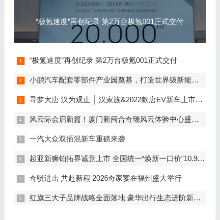
“极氪速度”再创纪录 第2万台极氪001正式交付
“极氪速度”再创纪录 第2万台极氪001正式交付
小鹏汽车配套零部件产业园奠基，打造世界级新能源智能汽车集群
寻梦大唐 汉为观止 │ 汉家族&2022款唐EV新车上市发布会，敬请期待！
风云际会启新篇！厦门新闽合奇瑞风云体验中心盛大开业
一汽大众双插混新车重磅来袭
起亚新狮铂拓界诚意上市 全国统一“焕新一口价”10.99万元起
奇骥进击 共赴新程 2026奇家宴在福州盛大举行
红旗三大子品牌战略全面落地 豪华出行生态进阶新篇章