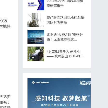
2024年2月中国汽车保值
率研究报告
厦门环岛路网红地标探秘
养促发
国际时尚秀场
本地特
比亚迪“天神之眼”重磅升
级！无图城市领航
（CNOA）功能全国开
通！
4月23日共享大好时光
—— 魏牌蓝山 DHT-PHEV
上市厦门展狮站圆满成功
学党委
细鸣；