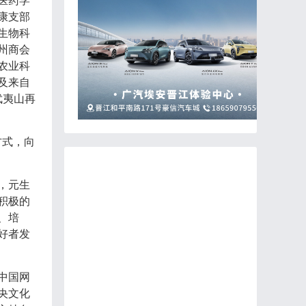
医药学
康支部
生物科
州商会
农业科
及来自
武夷山再
方式，向
，元生
积极的
、培
好者发
中国网
央文化