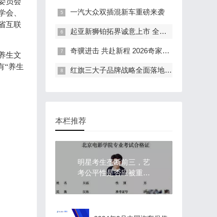
委员会
一汽大众双插混新车重磅来袭
学会、
省互联
起亚新狮铂拓界诚意上市 全国统一“焕新一口价”10.99万元起
奇骥进击 共赴新程 2026奇家宴在福州盛大举行
养生文
有“养生
红旗三大子品牌战略全面落地 豪华出行生态进阶新篇章
本栏推荐
明星考生垄断前三，艺
考公平性是否应被重新
讨