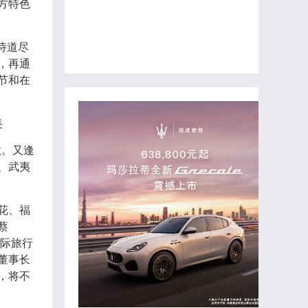
方特色
诗道尽
，再通
节和在
美
效。又逢
、武夷
花、福
蔡
际旅行
董事长
，将不