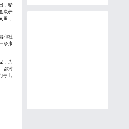
出，精
园康养
间里，
游和社
一条康
品，为
，都对
他们寄出