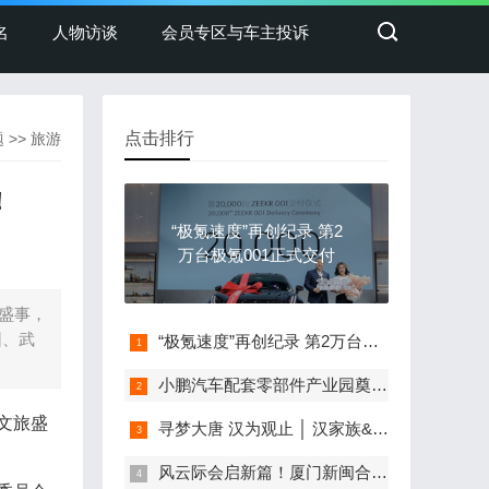
名
人物访谈
会员专区与车主投诉
点击排行
题
>>
旅游
！
“极氪速度”再创纪录 第2
万台极氪001正式交付
盛事，
团、武
“极氪速度”再创纪录 第2万台极氪001正式交付
小鹏汽车配套零部件产业园奠基，打造世界级新能源智能汽车集群
文旅盛
寻梦大唐 汉为观止 │ 汉家族&2022款唐EV新车上市发布会，敬请期待！
风云际会启新篇！厦门新闽合奇瑞风云体验中心盛大开业