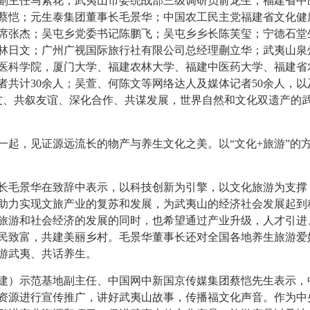
副主任马素花；武夷山市委统战部三级调研员俞龙生；福建省中
蔡恺；元生泰集团董事长毛景华；中国农工民主党福建省文化健
席张杰；吴屯乡党委书记陈鹏飞；吴屯乡乡长陈芙玺；宁德石堂
林日文；广州广视国际旅行社有限公司总经理蒯立华；武夷山泉
医科学院，厦门大学、福建农林大学、福建中医药大学、福建省
者共计
30余人；吴萱、何陈文等网络达人及媒体记者50余人，以
会友、共叙友谊、深化合作、共谋发展，世界自然和文化双遗产的
一起，见证源远流长的物产与养生文化之美。以
“文化+旅游”的
长毛景华在致辞中表示，以科技创新为引擎，以文化旅游为支撑
助力实现文旅产业的复苏和发展，为武夷山的经济社会发展起到
旅游和社会经济的发展的同时，也希望通过产业升级，人才引进
民致富，共建美丽乡村。毛景华董事长还对全国各地养生旅游爱
游武夷、共话养生。
建）示范基地副主任、中国网中新国京传媒集团蔡恺先生表示，
资源进行宣传推广，讲好武夷山故事，传播福文化声音。作为中