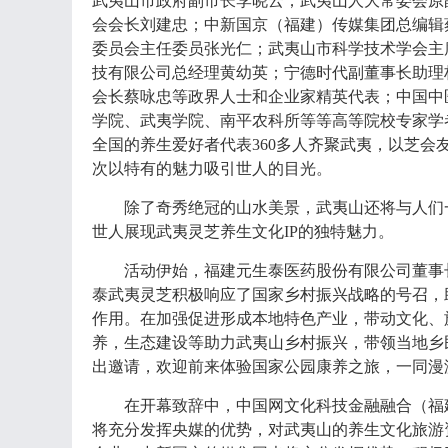
武夷山市政府副市长李晓云；武夷山人大常委会原
会会长刘建忠；中新国京（福建）传媒集团总编辑
委员会主任委员张光仁；武夷山市科学技术学会主
技有限公司总经理黄幼英；宁德时代副董事长助理
会长蔡咏忠等政界人士和企业家精英代表；中国中
学院、武夷学院、南平农科所等等高等院校专家学
全国的养生爱好者代表360多人齐聚武夷，以芝
次以特有的魅力吸引世人的目光。
除了奇秀绝冠的山水美景，武夷山还将与人们
世人展现武夷灵芝养生文化IP的独特魅力。
活动伊始，福建元生泰医药股份有限公司董事
泰武夷灵芝积极响应了国家乡村振兴战略的号召，
作用。在加强促进形成本地特色产业，带动文化、
养，生态建设等助力武夷山乡村振兴，带领当地乡
出邀请，欢迎前来体验国家公园康养之旅，一同漫
在开幕致辞中，中国网文化科技金融融合（福
将充分发挥央媒的优势，对武夷山的养生文化旅游