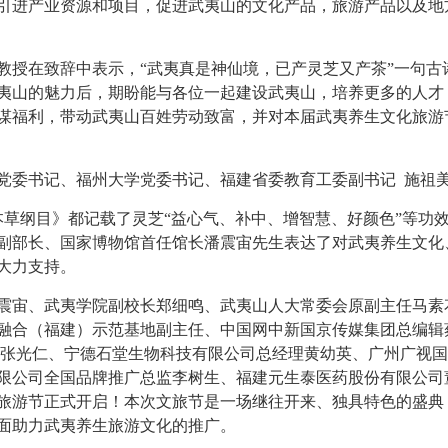
引进产业资源和项目，促进武夷山的文化产品，旅游产品以及地
教授在致辞中表示，
“武夷真是神仙境，已产灵芝又产茶”一句古
夷山的魅力后，期盼能与各位一起建设武夷山，培养更多的人才
谋福利，带动武夷山百姓劳动致富，并对本届武夷养生文化旅游
党委书记、福州大学党委书记、福建省委教育工委副书记
施祖
《本草纲目》都记载了灵芝“益心气、补中、增智慧、好颜色”等功
副部长、国家博物馆首任馆长潘震宙先生表达了对武夷养生文化
大力支持。
震宙、武夷学院副校长郑细鸣、武夷山人大常委会原副主任马素
融合（福建）示范基地副主任、中国网中新国京传媒集团总编辑
张光仁、宁德石堂生物科技有限公司总经理黄幼英、广州广视国
限公司全国品牌推广总监李树生、福建元生泰医药股份有限公司
旅游节正式开启！本次文旅节是一场继往开来、独具特色的盛典
面助力武夷养生旅游文化的推广。