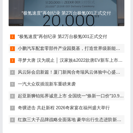
“极氪速度”再创纪录 第2万台极氪001正式交付
“极氪速度”再创纪录 第2万台极氪001正式交付
小鹏汽车配套零部件产业园奠基，打造世界级新能源智能汽车集群
寻梦大唐 汉为观止 │ 汉家族&2022款唐EV新车上市发布会，敬请期待！
风云际会启新篇！厦门新闽合奇瑞风云体验中心盛大开业
一汽大众双插混新车重磅来袭
起亚新狮铂拓界诚意上市 全国统一“焕新一口价”10.99万元起
奇骥进击 共赴新程 2026奇家宴在福州盛大举行
红旗三大子品牌战略全面落地 豪华出行生态进阶新篇章