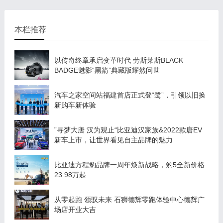
本栏推荐
以传奇终章承启变革时代 劳斯莱斯BLACK
BADGE魅影“黑箭”典藏版耀然问世
汽车之家空间站福建首店正式登“鹭”，引领以旧换
新购车新体验
”寻梦大唐 汉为观止“比亚迪汉家族&2022款唐EV
新车上市，让世界看见自主品牌的魅力
比亚迪方程豹品牌一周年焕新战略，豹5全新价格
23.98万起
从零起跑 领驭未来 石狮德辉零跑体验中心德辉广
场店开业大吉