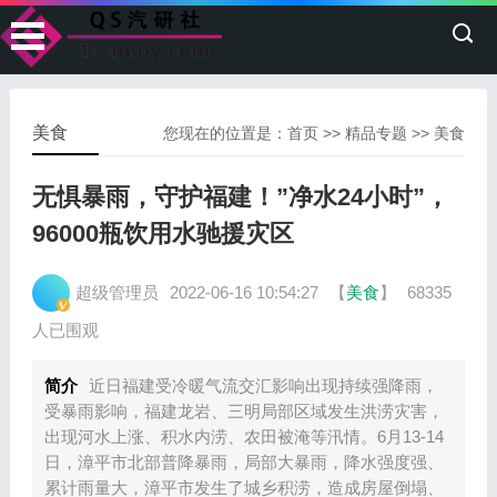
美食
您现在的位置是：
首页
>>
精品专题
>>
美食
无惧暴雨，守护福建！”净水24小时”，
96000瓶饮用水驰援灾区
超级管理员
2022-06-16 10:54:27
【
美食
】
68335
人已围观
简介
近日福建受冷暖气流交汇影响出现持续强降雨，
受暴雨影响，福建龙岩、三明局部区域发生洪涝灾害，
出现河水上涨、积水内涝、农田被淹等汛情。6月13-14
日，漳平市北部普降暴雨，局部大暴雨，降水强度强、
累计雨量大，漳平市发生了城乡积涝，造成房屋倒塌、