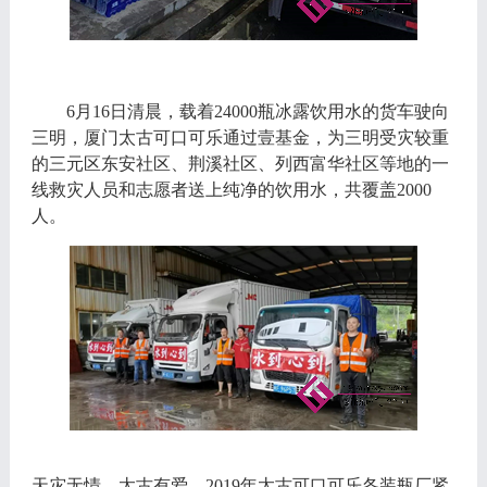
6月
1
6
日清晨
，载着
24000瓶冰露饮用水的货车驶向
三明
，
厦门太古可口可乐通过壹基金，
为三明
受灾较重
的
三元区东安社区、荆溪社区
、列西富华社区等地的一
线救灾人员和志愿者送上纯净的饮用水，共覆盖
2
000
人。
天灾无情，太古有爱，
2
019
年太古可口可乐各装瓶厂紧