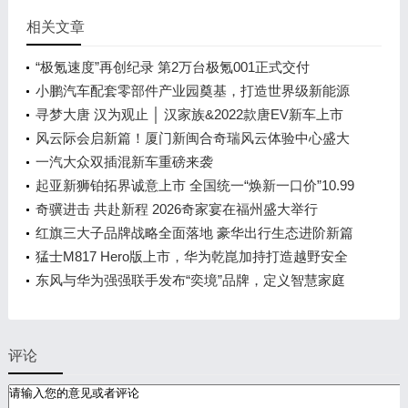
相关文章
“极氪速度”再创纪录 第2万台极氪001正式交付
小鹏汽车配套零部件产业园奠基，打造世界级新能源
智能汽车集群
寻梦大唐 汉为观止 │ 汉家族&2022款唐EV新车上市
发布会，敬请期待！
风云际会启新篇！厦门新闽合奇瑞风云体验中心盛大
开业
一汽大众双插混新车重磅来袭
起亚新狮铂拓界诚意上市 全国统一“焕新一口价”10.99
万元起
奇骥进击 共赴新程 2026奇家宴在福州盛大举行
红旗三大子品牌战略全面落地 豪华出行生态进阶新篇
章
猛士M817 Hero版上市，华为乾崑加持打造越野安全
标杆！
东风与华为强强联手发布“奕境”品牌，定义智慧家庭
出行新时代
评论