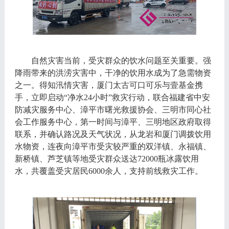
自然灾害当前，受灾群众的饮水问题至关重要。强
降雨带来的洪涝灾害中，干净
的
饮用水成为了急需物资
之一。
得知汛情灾害，厦门太古可口可乐
与壹基金
携
手，立即
启动
“净水24小时”救灾行动，
联合福建省中安
防减灾服务中心、
漳平市曙光救援协会
、
三明市同心社
会工作服务中心，
第一时间
与
漳平、三明
地区政府取得
联系，
并确认路况及天气状况，从龙岩和厦门调拨饮用
水物资，连夜向漳平市
受灾较严重的双洋镇、永福镇、
新桥镇、芦芝镇等地受灾群众送达
72000瓶冰露饮用
水
，共
覆盖受灾居民
6000余人
，支持前线救灾工作
。