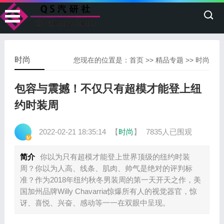
时尚
您现在的位置是：
首页
>>
精品专题
>>
时尚
包容与震撼！不仅只有超模才能登上纽
约时装周
2022-02-21 18:35:14
【
时尚
】
7835人已围观
简介
你以为只有超模才能登上世界顶级的纽约时装
周？你以为人高、线条、肌肉、帅气是绝对的评判标
准？作为2018年纽约秋冬男装周的第一天开天之作，美
国加州品牌Willy Chavarria惊爆所有人的视觉器官，惊
讶、喜悦、兴奋、感动等一一在双眼中呈现。